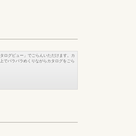
タログビュー」でごらんいただけます。カ
b上でパラパラめくりながらカタログをごら