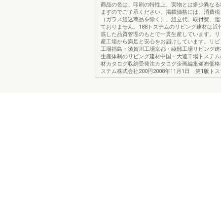
商品の色は、印刷の特性上、実物とは多少異なる
ますのでご了承ください。掲載価格には、消費税
（ガラス組込商品を除く）、組立代、取付費、運
ておりません。188トステムのリビング建材は近
底した品質管理のもとで一貫生産しています。リ
産工場から満足と安心をお届けしています。リビ
工場福島・須賀川工場京都・綾部工場リビング建
生産体制のリビング建材中国・大連工場トステム
材カタログ収納受発注カタログ企画編集頒布価格
ステム株式会社200円2008年11月1日 第1版ト