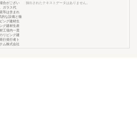
場合がござい
抽出されたテキストデータはありません。
、ガラス代
賃等は含まれ
代的な設備と徹
ビング建材生
ング建材生産
材工場内一貫
のリビング建
発行発行者ト
ステム株式会社