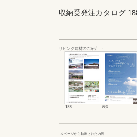
収納受発注カタログ 188-表
リビング建材のご紹介
188
表3
左ページから抽出された内容