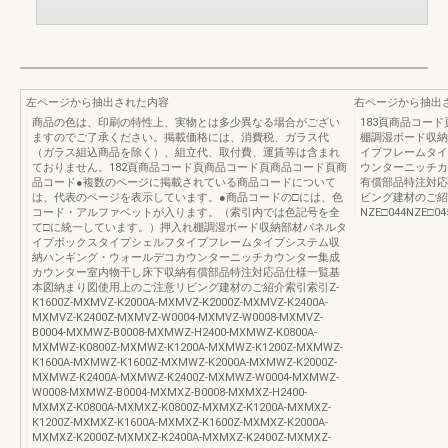
左ページから抽出された内容
右ページから抽出
商品の色は、印刷の特性上、実物とは多少異なる場合がござい
183頁商品コー
ますのでご了承ください。掲載価格には、消費税、ガラス代
棚調湿ボード収納
（ガラス組込商品を除く）、組立代、取付費、運賃等は含まれ
イプフレームタイ
ておりません。182頁商品コード頁商品コード頁商品コード頁商
ウンターニッチカ
品コード●複数のページに掲載されている商品コードについて
有償部品特注対応
は、代表のページを表示しています。●商品コードの□には、色
ビング建材のご紹
コード・アルファベットが入ります。（索引内では色記号を全
NZE□044NZE□04
て□に統一しています。）押入れ棚調湿ボード収納部材パネルタ
イプボックスタイプシェルフタイプフレームタイプシステム収
納ハンギング・ウォールデコカウンターニッチカウンター集成
カウンター室内物干し床下収納有償部品特注対応品仕様一覧基
本図納まり図使用上のご注意リビング建材のご紹介索引索引Z-
K1600Z-MXMVZ-K2000A-MXMVZ-K2000Z-MXMVZ-K2400A-
MXMVZ-K2400Z-MXMVZ-W0004-MXMVZ-W0008-MXMVZ-
B0004-MXMWZ-B0008-MXMWZ-H2400-MXMWZ-K0800A-
MXMWZ-K0800Z-MXMWZ-K1200A-MXMWZ-K1200Z-MXMWZ-
K1600A-MXMWZ-K1600Z-MXMWZ-K2000A-MXMWZ-K2000Z-
MXMWZ-K2400A-MXMWZ-K2400Z-MXMWZ-W0004-MXMWZ-
W0008-MXMWZ-B0004-MXMXZ-B0008-MXMXZ-H2400-
MXMXZ-K0800A-MXMXZ-K0800Z-MXMXZ-K1200A-MXMXZ-
K1200Z-MXMXZ-K1600A-MXMXZ-K1600Z-MXMXZ-K2000A-
MXMXZ-K2000Z-MXMXZ-K2400A-MXMXZ-K2400Z-MXMXZ-