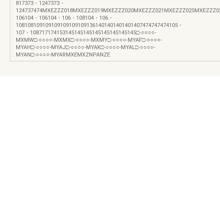
817373・1247373・
124737474MXEZZZ018MXEZZZ019MXEZZZ020MXEZZZ021MXEZZZ025MXEZZZ0
106104・106104・106・108104・106・
1081081091091091091091091361401401401401407474747474105・
107・108717174153145145145145145145145145□-○○○○-
MXMW□-○○○○-MXMX□-○○○○-MXMY□-○○○○-MYAF□-○○○○-
MYAH□-○○○○-MYAJ□-○○○○-MYAK□-○○○○-MYAL□-○○○○-
MYAN□-○○○○-MYARMXEMXZNPANZE