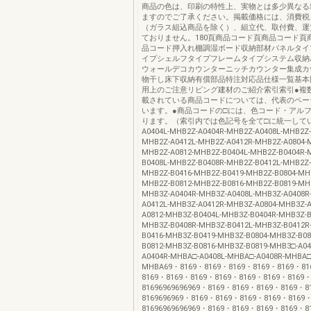
商品の色は、印刷の特性上、実物とは多少異なる
ますのでご了承ください。掲載価格には、消費税
（ガラス組込商品を除く）、組立代、取付費、運
ておりません。180頁商品コード頁商品コード頁
品コード押入れ棚調湿ボード収納部材パネルタイ
イプシェルフタイプフレームタイプシステム収納
ウォールデコカウンターニッチカウンター集成カ
物干し床下収納有償部品特注対応品仕様一覧基本
用上のご注意リビング建材のご紹介索引索引●複
載されている商品コードについては、代表のペー
います。●商品コードの□には、色コード・アル
ります。（索引内では色記号を全て□に統一してい
A0404L-MHB2Z-A0404R-MHB2Z-A0408L-MHB2Z-
MHB2Z-A0412L-MHB2Z-A0412R-MHB2Z-A0804-
MHB2Z-A0812-MHB2Z-B0404L-MHB2Z-B0404R-
B0408L-MHB2Z-B0408R-MHB2Z-B0412L-MHB2Z-
MHB2Z-B0416-MHB2Z-B0419-MHB2Z-B0804-MHB
MHB2Z-B0812-MHB2Z-B0816-MHB2Z-B0819-MHB
MHB3Z-A0404R-MHB3Z-A0408L-MHB3Z-A0408R
A0412L-MHB3Z-A0412R-MHB3Z-A0804-MHB3Z-
A0812-MHB3Z-B0404L-MHB3Z-B0404R-MHB3Z-B
MHB3Z-B0408R-MHB3Z-B0412L-MHB3Z-B0412R
B0416-MHB3Z-B0419-MHB3Z-B0804-MHB3Z-B08
B0812-MHB3Z-B0816-MHB3Z-B0819-MHB3□-A0
A0404R-MHBA□-A0408L-MHBA□-A0408R-MHBA□
MHBA69・8169・8169・8169・8169・8169・81
8169・8169・8169・8169・8169・8169・8169
81696969696969・8169・8169・8169・8169・8
8169696969・8169・8169・8169・8169・8169
81696969696969・8169・8169・8169・8169・81