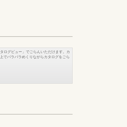
タログビュー」でごらんいただけます。カ
b上でパラパラめくりながらカタログをごら