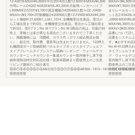
1Z-A0018-MXAV¥6,800⑤中仕切D420入数1Z-B0018-MXAV¥6,800
MXAV×3¥6,800
中間レールD420Z-N0420-MYAJ¥3,200⑥天板用ハンガーパイプ
MXAV¥7,900⑦天
L900MXEZZZ031¥3,700⑦固定棚板D4200400入数1×2Z-J0400-
まりレールセット右Z
MXAV×2¥3,700×2可動棚板D4200900入数1Z-F0900-MXAV¥4,200
ット左Z-R0420L-
セット価格¥121,600K1_L061_1014…全機種受注生産品。受注か
J0800-MXAV¥6
ら工場出荷まで約5日。全機種受注生産品。受注から工場出荷ま
MXAV¥6,300引出2
で約5日。受5プランNo.W-1プランNo.W-2商品の色は、印刷の特
MXAV×2¥20,00
性上、実物とは多少異なる場合がございますのでご了承くださ
品番について詳し
い。掲載価格には、消費税、ガラス代（ガラス組込商品を除
品番をシステム上
く）、組立代、取付費、運賃等は含まれておりません。122押入
す。■おすすめ品番例
れ棚調湿ボード収納部材パネルタイプボックスタイプシェルフ
No.W-4123
タイプフレームタイプシステム収納ハンギング・ウォールデコ
タイプシェルフタ
カウンターニッチカウンター集成カウンター室内物干し床下収
グ・ウォールデコ
納有償部品特注対応品仕様一覧基本図納まり図使用上のご注意
室内物干し床下収
リビング建材のご紹介索引
図使用上のご注意
⑥④①④④②③⑤ⒶⒷABⒶⒷ①②③①⑦⑤④⑥AB900∼1810∼18101856.51856.5400∼900
ⒶⒷ①④⑤⑧③⑦②②⑥
壁壁壁壁壁
壁壁壁壁