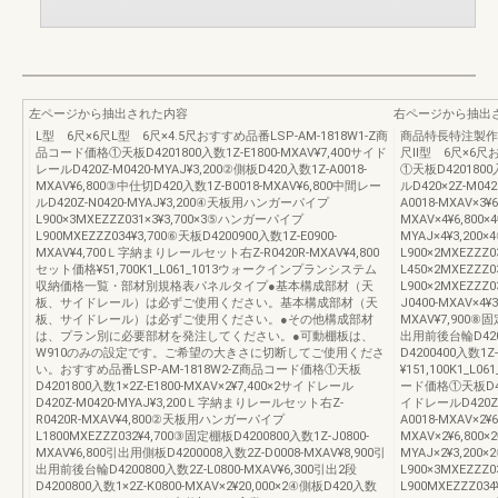
左ページから抽出された内容
右ページから抽出
L型 6尺×6尺L型 6尺×4.5尺おすすめ品番LSP-AM-1818W1-Z商
商品特長特注製作範
品コード価格①天板D4201800入数1Z-E1800-MXAV¥7,400サイド
尺Ⅱ型 6尺×6尺お
レールD420Z-M0420-MYAJ¥3,200②側板D420入数1Z-A0018-
①天板D4201800入
MXAV¥6,800③中仕切D420入数1Z-B0018-MXAV¥6,800中間レー
ルD420×2Z-M042
ルD420Z-N0420-MYAJ¥3,200④天板用ハンガーパイプ
A0018-MXAV×3¥
L900×3MXEZZZ031×3¥3,700×3⑤ハンガーパイプ
MXAV×4¥6,800
L900MXEZZZ034¥3,700⑥天板D4200900入数1Z-E0900-
MYAJ×4¥3,2
MXAV¥4,700Ｌ字納まりレールセット右Z-R0420R-MXAV¥4,800
L900×2MXEZZ
セット価格¥51,700K1_L061_1013ウォークインプランシステム
L450×2MXEZZZ
収納価格一覧・部材別規格表パネルタイプ●基本構成部材（天
L900×2MXEZZZ
板、サイドレール）は必ずご使用ください。基本構成部材（天
J0400-MXAV×4¥
板、サイドレール）は必ずご使用ください。●その他構成部材
MXAV¥7,900⑧固
は、プラン別に必要部材を発注してください。●可動棚板は、
出用前後台輪D4200
W910のみの設定です。ご希望の大きさに切断してご使用くださ
D4200400入数1Z
い。おすすめ品番LSP-AM-1818W2-Z商品コード価格①天板
¥151,100K1_L
D4201800入数1×2Z-E1800-MXAV×2¥7,400×2サイドレール
ード価格①天板D4201
D420Z-M0420-MYAJ¥3,200Ｌ字納まりレールセット右Z-
イドレールD420Z-M
R0420R-MXAV¥4,800②天板用ハンガーパイプ
A0018-MXAV×2¥
L1800MXEZZZ032¥4,700③固定棚板D4200800入数1Z-J0800-
MXAV×2¥6,800
MXAV¥6,800引出用側板D4200008入数2Z-D0008-MXAV¥8,900引
MYAJ×2¥3,2
出用前後台輪D4200800入数2Z-L0800-MXAV¥6,300引出2段
L900×3MXEZZZ
D4200800入数1×2Z-K0800-MXAV×2¥20,000×2④側板D420入数
L900MXEZZZ03