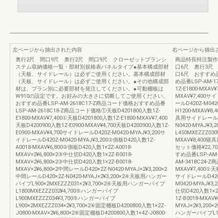
左ページから抽出された内容
右ページから抽出
奥行2尺 間口9尺 奥行2尺 間口9尺 クローゼットプランシ
商品特長特注製作範
ステム収納価格一覧・部材別規格表パネルタイプ●基本構成部材
口6尺 奥行3尺 
（天板、サイドレール）は必ずご使用ください。基本構成部材
口6尺 おすすめ品番
（天板、サイドレール）は必ずご使用ください。●その他構成部
め品番LSP-AM-
材は、プラン別に必要部材を発注してください。●可動棚板は
1Z-E1800-MXAV
W910の設定です。お好みの大きさに切断してご使用ください。
MXAV¥7,400サイ
おすすめ品番LSP-AM-2618C17-Z商品コード価格おすすめ品番
ールD420Z-M042
LSP-AM-2618C18-Z商品コード価格①天板D4201800入数1Z-
H1200-MXAV¥8
E1800-MXAV¥7,400①天板D4201800入数1Z-E1800-MXAV¥7,400
具用サイドレールD72
天板D4200900入数1Z-E0900-MXAV¥4,700天板D4200900入数1Z-
N0420-MYAJ
E0900-MXAV¥4,700サイドレールD420Z-M0420-MYAJ¥3,200サ
L450MXEZZZ03
イドレールD420Z-M0420-MYAJ¥3,200②側板D420入数1Z-
MXAV¥8,400寝具
A0018-MXAV¥6,800②側板D420入数1×2Z-A0018-
セット価格¥22,700
MXAV×2¥6,800×2③中仕切D420入数1×2Z-B0018-
すめ品番LSP-AM
MXAV×2¥6,800×2③中仕切D420入数1×2Z-B0018-
AM-3418C24-
MXAV×2¥6,800×2中間レールD420×2Z-N0420-MYAJ×2¥3,200×2
MXAV¥7,400①天板
中間レールD420×2Z-N0420-MYAJ×2¥3,200×2④天板用ハンガー
サイドレールD420Z
パイプL900×2MXEZZZ031×2¥3,700×2④天板用ハンガーパイプ
M0420-MYAJ¥3
L1800MXEZZZ032¥4,700⑤ハンガーパイプ
仕切D420入数1×2Z
L900MXEZZZ034¥3,700⑤ハンガーパイプ
1Z-B0018-MXAV
L900×2MXEZZZ034×2¥3,700×2⑥固定棚板D4200800入数1×2Z-
MYAJ×2¥3,200
J0800-MXAV×2¥6,800×2⑥固定棚板D4200800入数1×4Z-J0800-
ハンガーパイプL180