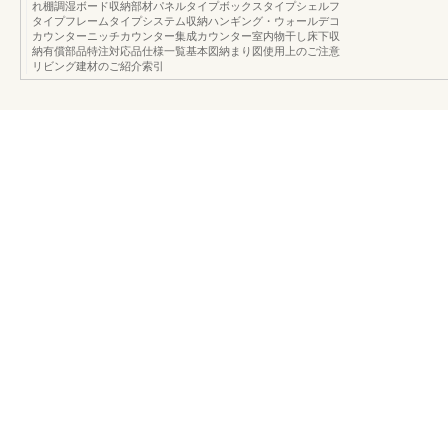
れ棚調湿ボード収納部材パネルタイプボックスタイプシェルフ
タイプフレームタイプシステム収納ハンギング・ウォールデコ
カウンターニッチカウンター集成カウンター室内物干し床下収
納有償部品特注対応品仕様一覧基本図納まり図使用上のご注意
リビング建材のご紹介索引