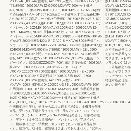
MXAV×4¥6,800×4可動棚板D4200900入数2Z-G0900-MXAV¥7,900
数1Z-F0900-MXA
可動棚板D4200900入数2Z-G0900-MXAV¥7,900セット価格
MXAV×2¥3,700×
¥74,700セット価格¥96,100K1_L061_1009142653142265536おす
可動棚板D420090
すめ品番LSP-AM-3418C19-Z商品コード価格おすすめ品番LSP-
D7201200入数1Z
AM-2618C20-Z商品コード価格①天板D4201800入数1×2Z-E1800-
1Z-J0800-MXAV
MXAV×2¥7,400×2①天板D4201800入数1Z-E1800-MXAV¥7,400サ
MXAV¥10,500引
イドレールD420Z-M0420-MYAJ¥3,200天板D4200900入数1Z-
引出2段D420080
E0900-MXAV¥4,700②中仕切D420入数1Z-B0018-MXAV¥6,800サ
D4200800入数2Z
イドレールD420Z-M0420-MYAJ¥3,200中間レールD420Z-N0420-
数1Z-H1200-MX
MYAJ¥3,200②側板D420入数1Z-A0018-MXAV¥6,800③天板用ハ
MXAV¥10,500
ンガーパイプL1800×2MXEZZZ032×2¥4,700×2③中仕切D420入数
¥118,900K1_L06
1Z-B0018-MXAV¥6,800④固定棚板D4200800入数1×2Z-J0800-
おすすめ品番につ
MXAV×2¥6,800×2中間レールD420Z-N0420-MYAJ¥3,200引出用
おすすめ品番をシ
側板D4200008入数2×2Z-D0008-MXAV×2¥8,900×2④天板用ハン
できます。■おすすめ
ガーパイプL1800MXEZZZ032¥4,700引出用前後台輪D4200800入
プランNo.C-22プ
数2×2Z-L0800-MXAV×2¥6,300×2⑤ハンガーパイプ
ード収納部材パネ
L900MXEZZZ034¥3,700引出2段D4200800入数1×4Z-K0800-
ームタイプシステ
MXAV×4¥20,000×4⑥固定棚板D4200800入数1×2Z-J0800-
ニッチカウンター
MXAV×2¥6,800×2可動棚板D4200900入数1Z-F0900-
特注対応品仕様一
MXAV¥4,200⑦固定棚板D4200800入数1Z-J0800-MXAV¥6,800引
材のご紹介索引
出用側板D4200008入数2Z-D0008-MXAV¥8,900引出用前後台輪
D4200800入数2Z-L0800-MXAV¥6,300引出2段D4200800入数
1×2Z-K0800-MXAV×2¥20,000×2セット価格¥161,400セット価格
¥120,300K1_L061_10101433214275361800∼2600∼26001800∼2600∼26002000∼343
全機種受注生産品。受注から工場出荷まで約5日。全機種受注生
産品。受注から工場出荷まで約5日。受5プランNo.C-17プラン
No.C-18プランNo.C-19プランNo.C-20商品の色は、印刷の特性
上、実物とは多少異なる場合がございますのでご了承くださ
い。掲載価格には、消費税、ガラス代（ガラス組込商品を除
く）、組立代、取付費、運賃等は含まれておりません。120押入