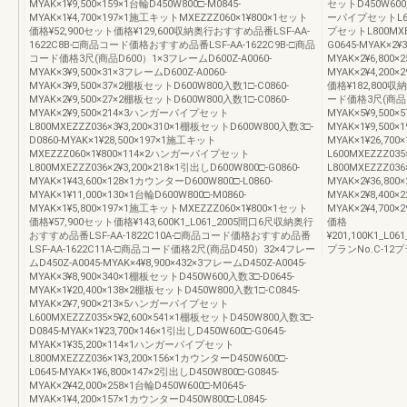
MYAK×1¥9,500×159×1台輪D450W800□-M0845-
セットD450W600入
MYAK×1¥4,700×197×1施工キットMXEZZZ060×1¥800×1セット
ーパイプセットL600
価格¥52,900セット価格¥129,600収納奥行おすすめ品番LSF-AA-
プセットL800MXEZ
1622C8B-□商品コード価格おすすめ品番LSF-AA-1622C9B-□商品
G0645-MYAK×2¥
コード価格3尺(商品D600）1×3フレームD600Z-A0060-
MYAK×2¥6,800×
MYAK×3¥9,500×31×3フレームD600Z-A0060-
MYAK×2¥4,200
MYAK×3¥9,500×37×2棚板セットD600W800入数1□-C0860-
価格¥182,800収
MYAK×2¥9,500×27×2棚板セットD600W800入数1□-C0860-
ード価格3尺(商品D6
MYAK×2¥9,500×214×3ハンガーパイプセット
MYAK×5¥9,500
L800MXEZZZ036×3¥3,200×310×1棚板セットD600W800入数3□-
MYAK×1¥9,500
D0860-MYAK×1¥28,500×197×1施工キット
MYAK×1¥26,7
MXEZZZ060×1¥800×114×2ハンガーパイプセット
L600MXEZZZ0
L800MXEZZZ036×2¥3,200×218×1引出しD600W800□-G0860-
L800MXEZZZ036
MYAK×1¥43,600×128×1カウンターD600W800□-L0860-
MYAK×2¥36,800
MYAK×1¥11,000×130×1台輪D600W800□-M0860-
MYAK×2¥8,400×
MYAK×1¥5,800×197×1施工キットMXEZZZ060×1¥800×1セット
MYAK×2¥4,700
価格¥57,900セット価格¥143,600K1_L061_2005間口6尺収納奥行
価格
おすすめ品番LSF-AA-1822C10A-□商品コード価格おすすめ品番
¥201,100K1_L06
LSF-AA-1622C11A-□商品コード価格2尺(商品D450）32×4フレー
プランNo.C-12プラ
ムD450Z-A0045-MYAK×4¥8,900×432×3フレームD450Z-A0045-
MYAK×3¥8,900×340×1棚板セットD450W600入数3□-D0645-
MYAK×1¥20,400×138×2棚板セットD450W800入数1□-C0845-
MYAK×2¥7,900×213×5ハンガーパイプセット
L600MXEZZZ035×5¥2,600×541×1棚板セットD450W800入数3□-
D0845-MYAK×1¥23,700×146×1引出しD450W600□-G0645-
MYAK×1¥35,200×114×1ハンガーパイプセット
L800MXEZZZ036×1¥3,200×156×1カウンターD450W600□-
L0645-MYAK×1¥6,800×147×2引出しD450W800□-G0845-
MYAK×2¥42,000×258×1台輪D450W600□-M0645-
MYAK×1¥4,200×157×1カウンターD450W800□-L0845-