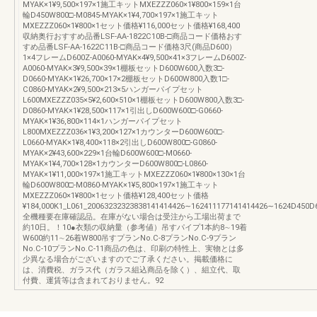
MYAK×1¥9,500×197×1施工キットMXEZZZ060×1¥800×159×1台
輪D450W800□-M0845-MYAK×1¥4,700×197×1施工キット
MXEZZZ060×1¥800×1セット価格¥116,000セット価格¥168,400
収納奥行おすすめ品番LSF-AA-1822C10B-□商品コード価格おす
すめ品番LSF-AA-1622C11B-□商品コード価格3尺(商品D600）
1×4フレームD600Z-A0060-MYAK×4¥9,500×41×3フレームD600Z-
A0060-MYAK×3¥9,500×39×1棚板セットD600W600入数3□-
D0660-MYAK×1¥26,700×17×2棚板セットD600W800入数1□-
C0860-MYAK×2¥9,500×213×5ハンガーパイプセット
L600MXEZZZ035×5¥2,600×510×1棚板セットD600W800入数3□-
D0860-MYAK×1¥28,500×117×1引出しD600W600□-G0660-
MYAK×1¥36,800×114×1ハンガーパイプセット
L800MXEZZZ036×1¥3,200×127×1カウンターD600W600□-
L0660-MYAK×1¥8,400×118×2引出しD600W800□-G0860-
MYAK×2¥43,600×229×1台輪D600W600□-M0660-
MYAK×1¥4,700×128×1カウンターD600W800□-L0860-
MYAK×1¥11,000×197×1施工キットMXEZZZ060×1¥800×130×1台
輪D600W800□-M0860-MYAK×1¥5,800×197×1施工キット
MXEZZZ060×1¥800×1セット価格¥128,400セット価格
¥184,000K1_L061_20063232323838141414426∼162411177141414426∼1624D450
全機種要在庫確認品。在庫がない場合は受注から工場出荷まで
約10日。！10●衣類の収納量（参考値）吊すパイプ1本約8∼19着
W600約11∼26着W800吊すプランNo.C-8プランNo.C-9プラン
No.C-10プランNo.C-11商品の色は、印刷の特性上、実物とは多
少異なる場合がございますのでご了承ください。掲載価格に
は、消費税、ガラス代（ガラス組込商品を除く）、組立代、取
付費、運賃等は含まれておりません。92