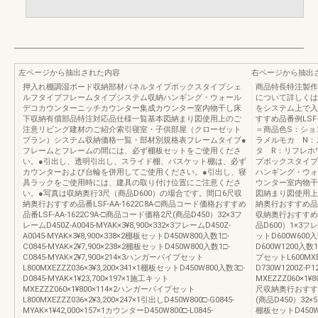
左ページから抽出された内容
右ページから抽出
押入れ棚調湿ボード収納部材パネルタイプボックスタイプシェ
商品特長特注製作範
ルフタイプフレームタイプシステム収納ハンギング・ウォール
について詳しくは
デコカウンターニッチカウンター集成カウンター室内物干し床
をシステム上で入
下収納有償部品特注対応品仕様一覧基本図納まり図使用上のご
すすめ品番例LSF
注意リビング建材のご紹介索引寝室・子供部屋（クローゼット
＝商品色S：ショ
プラン）システム収納価格一覧・部材別規格表フレームタイプ●
ラメルモカ N：
フレームとフレームの間には、必ず棚板セットをご使用くださ
タ R：リフレホ
い。●引出し、透明引出し、スライド棚、バスケット棚は、必ず
プボックスタイプ
カウンターおよび台輪を併用してご使用ください。●引出し、寝
ハンギング・ウォ
具ラックをご使用時には、建具の取り付け位置にご注意くださ
ウンター室内物干
い。●写真は収納奥行3尺（商品D600）の場合です。間口6尺収
図納まり図使用上
納奥行おすすめ品番LSF-AA-1622C8A-□商品コード価格おすすめ
納奥行おすすめ品
品番LSF-AA-1622C9A-□商品コード価格2尺(商品D450）32×3フ
収納奥行おすすめ品番
レームD450Z-A0045-MYAK×3¥8,900×332×3フレームD450Z-
品D600）1×3フレー
A0045-MYAK×3¥8,900×338×2棚板セットD450W800入数1□-
ットD600W600入数
C0845-MYAK×2¥7,900×238×2棚板セットD450W800入数1□-
D600W1200入数1
C0845-MYAK×2¥7,900×214×3ハンガーパイプセット
プセットL600MXE
L800MXEZZZ036×3¥3,200×341×1棚板セットD450W800入数3□-
D730W1200Z-P1
D0845-MYAK×1¥23,700×197×1施工キット
MXEZZZ060×1¥
MXEZZZ060×1¥800×114×2ハンガーパイプセット
尺収納奥行おすすめ品
L800MXEZZZ036×2¥3,200×247×1引出しD450W800□-G0845-
(商品D450）32×5フ
MYAK×1¥42,000×157×1カウンターD450W800□-L0845-
棚板セットD450W80