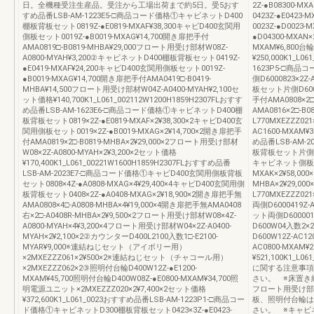
日。全機種受注生産品。受注から工場出荷まで約5日。受5おす
2Z-●B08300-
すめ品番LSB-AM-1223E5-□商品コード価格①キャビネットD400
0423Z-●E042
棚板背板セット0819Z-●E0819-MXAF¥38,300キャビD400玄関用
0023Z-●D0023
側板セット0019Z-●B0019-MXAG¥14,700開き扉把手付
●D04300-MXAN×
AMA0819□-B0819-MHBA¥29,000フロート用受け部材W08Z-
MXAM¥6,800台輪
A0800-MYAH¥3,200②キャビネットD400棚板背板セット0419Z-
¥250,000K1_L0
●E0419-MXAF¥24,200キャビD400玄関用側板セット0019Z-
1623P5-□商
●B0019-MXAG¥14,700開き扉把手付AMA0419□-B0419-
側D6000823×2Z
MHBA¥14,500フロート用受け部材W04Z-A0400-MYAH¥2,100セ
板セット片側D60000
ット価格¥140,700K1_L061_002112W1200H1859H2307FLおすす
手付AMA0808×2□
め品番LSB-AM-1623E6-□商品コード価格①キャビネットD400棚
AMA0816×2□-B
板背板セット0819×2Z-●E0819-MXAF×2¥38,300×2キャビD400玄
L770MXEZZZ02
関用側板セット0019×2Z-●B0019-MXAG×2¥14,700×2開き扉把手
AC1600-MXAM¥
付AMA0819×2□-B0819-MHBA×2¥29,000×2フロート用受け部材
め品番LSB-AM
W08×2Z-A0800-MYAH×2¥3,200×2セット価格
板背板セット片側D600
¥170,400K1_L061_00221W1600H1859H2307FLおすすめ品番
キャビネット側板セット
LSB-AM-2023E7-□商品コード価格①キャビD400玄関用側板背板
MXAK×2¥58,00
セット0808×4Z-●A0808-MXAG×4¥29,400×4キャビD400玄関用側
MHBA×2¥29,0
板背板セット0408×2Z-●A0408-MXAG×2¥18,900×2開き扉把手無
L770MXEZZZ
AMA0808×4□-A0808-MHBA×4¥19,000×4開き扉把手無AMA0408
両側D6000419Z
右×2□-A0408R-MHBA×2¥9,500×2フロート用受け部材W08×4Z-
ット両側D600001
A0800-MYAH×4¥3,200×4フロート用受け部材W04×2Z-A0400-
D600W04入数2×2
MYAH×2¥2,100×2②カウンターD400L2100入数1□-E2100-
D600W12Z-AC1
MYAR¥9,000※連結ねじセット（アイボリー用）
AC0800-MXAM
×2MXEZZZ061×2¥500×2※連結ねじセット（チャコール用）
¥521,100K1_L0
×2MXEZZZ062×2③照明付台輪D400W12Z-●E1200-
に関する注意事項
MXAM¥45,700照明付台輪D400W08Z-●E0800-MXAM¥34,700照
さい。 ※床置き
明電源ユニット×2MXEZZZ020×2¥7,400×2セット価格
フロート用受け
¥372,600K1_L061_0023おすすめ品番LSB-AM-1223P1-□商品コー
板、照明付台輪は
ド価格①キャビネットD300棚板背板セット0423×3Z-●E0423-
さい。 ※キャビ