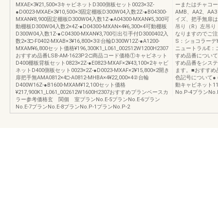
MXAE×3¥21,500×3キャビネットD300側板セット0023×3Z-
ーまたはチャコー
●D0023-MXAE×3¥10,500×3固定棚板D300W04入数2Z-●B04300-
AMB、AA2、A
MXAN¥8,900固定棚板D300W04入数1Z-●A04300-MXAN¥5,300可
イズ、把手無扉は
動棚板D300W04入数2×4Z-●D04300-MXAN×4¥6,300×4可動棚板
吊り（R）左吊り
D300W04入数1Z-●C04300-MXAN¥3,700引出引手付D3000402入
なりますのでご注
数2×3□-F0402-MXAB×3¥16,800×3②台輪D300W12Z-●A1200-
S：ショコラーデ
MXAM¥6,800セット価格¥196,300K1_L061_002512W1200H2307
ニュートラルE：
おすすめ品番LSB-AM-1623P2-□商品コード価格①キャビネット
すめ品番について
D400棚板背板セット0823×2Z-●E0823-MXAF×2¥43,100×2キャビ
すめ品番をシステ
ネットD400側板セット0023×2Z-●D0023-MXAF×2¥15,800×2開き
ます。■おすすめ品
扉把手無AMA0812×4□-A0812-MHBA×4¥22,000×4②台輪
色記号について●
D400W16Z-●B1600-MXAM¥12,100セット価格
動キャビネット112
¥217,900K1_L061_002612W1600H2307おすすめプランベースカ
No.P-4プランNo.
ラー参考価格玄 関個 室プランNo.E-5プランNo.E-6プラン
No.E-7プランNo.E-8プランNo.P-1プランNo.P-2