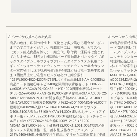
左ページから抽出された内容
右ページから抽出
商品の色は、印刷の特性上、実物とは多少異なる場合がござい
59商品特長特注製作
ますのでご了承ください。掲載価格には、消費税、ガラス代
ード収納部材パネ
（ガラス組込商品を除く）、組立代、取付費、運賃等は含まれ
ームタイプシステ
ておりません。58押入れ棚調湿ボード収納部材パネルタイプボ
ニッチカウンター
ックスタイプシェルフタイプフレームタイプシステム収納ハン
特注対応品仕様一
ギング・ウォールデコカウンターニッチカウンター集成カウン
材のご紹介索引おす
ター室内物干し床下収納有償部品特注対応品仕様一覧基本図納
①キャビネットD40
まり図使用上のご注意リビング建材のご紹介索引
MXAF×2¥27,3
1231W2000H820H2307H755FLおすすめ品番LSB-AM-2408E8-□
●D0023-MXAF×2
商品コード価格①キャビD400玄関用側板背板セット0808×2Z-
MXAN¥9,500開き
●A0808-MXAG×2¥29,400×2キャビD400玄関用側板背板セット
引手付D4000404入
0408×2Z-●A0408-MXAG×2¥18,900×2開き扉把手無AMA0808×2□-
ットD400地板無棚板
A0808-MHBA×2¥19,000×2開き扉把手無AMA0408右□-A0408R-
ャビネットD400地板
MHBA¥9,500可動棚板D400W04入数2Z-●D04400-MXAN¥6,800可
固定棚板D400W08
動棚板D400W04入数1Z-●C04400-MXAN¥4,200②カウンター
板0800□-A0800-
D400L3100入数1□-E3100-MYAR¥14,300※連結ねじセット（アイ
MXAM×2¥8,400
ボリー用）×3MXEZZZ061×3¥500×3※連結ねじセット（チャコー
番LSB-AM-20
ル用）×3MXEZZZ062×3③台輪D400W12×2Z-●B1200-
板セット0823×2Z-
MXAM×2¥11,000×2セット価格¥192,900K1_L061_0024玄関／個
側板セット0023×2
室システム収納価格一覧・部材別規格表ボックスタイプ
AMA0804×2□-B
213W2400H865…全機種受注生産品。受注から工場出荷まで約5
AMA0819×2□-B