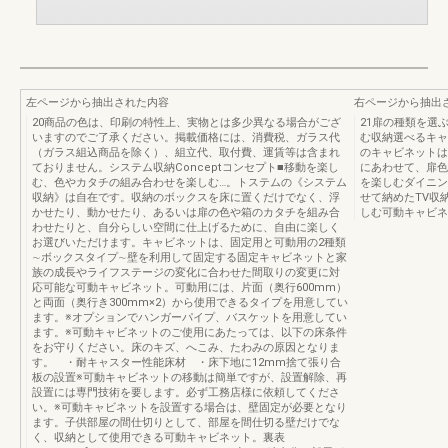
左ページから抽出された内容
右ページから抽出
20商品の色は、印刷の特性上、実物とは多少異なる場合がござ
21扉の種類を選
いますのでご了承ください。掲載価格には、消費税、ガラス代
む収納選べるキャ
（ガラス組込商品を除く）、組立代、取付費、運賃等は含まれ
のキャビネットは
ておりません。システム収納Conceptコンセプト■移動を楽し
にあわせて、扉色
む、色やカタチの組み合わせを楽しむ…。トステムの《システム
を楽しむダイニン
収納》は自在です。収納のボックスを床に置くだけでなく、浮
せて納めたTV収
かせたり、動かせたり、あるいは扉の色や箱のカタチを組み合
しむ可動キャビネ
わせたりと、自分らしい空間に仕上げるために、自由に楽しく
お選びいただけます。キャビネットは、固定用と可動用の2種類
∼ボックスタイプ∼壁を利用して固定する固定キャビネットと家
族の成長やライフステージの変化に合わせた間取りの変更に対
応可能な可動キャビネット。可動用には、片面（奥行600mm）
と両面（奥行き300mm×2）から使用できるタイプを用意してい
ます。※オプションでハンガーパイプ、バスケットを用意してい
ます。※可動キャビネットのご使用にあたっては、以下の床条件
をお守りください。床のキズ、へこみ、たわみの原因となりま
す。 ・耐キャスター性能床材 ・床下地に12mm捨て張り合
板の設置※可動キャビネットの移動は簡単ですが、設置解除、再
設置には専門技術を要します。必ず工務店様に依頼してくださ
い。※可動キャビネットを設置する場合は、壁固定が必要となり
ます。子供部屋の間仕切りとして、部屋を間仕切る壁だけでな
く、収納として使用できる可動キャビネット。裏表