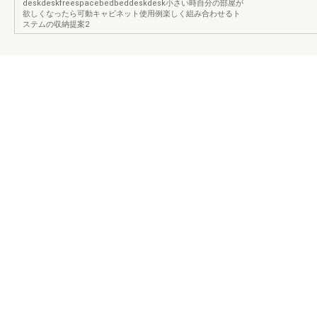
deskdeskfreespacebedbeddeskdesk小さい時自分の部屋が
欲しくなったら可動キャビネット使用例楽しく組み合わせるト
ステムの収納提案2