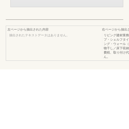
左ページから抽出された内容
右ページから抽出
抽出されたテキストデータはありません。
リビング建材業務
プ・シェルフタイ
ング・ウォール（
物干し／床下収納受
費税、取り付け代
ん。