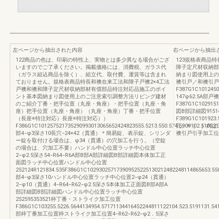
左ページから抽出された内容
右ページから抽出
122商品の色は、印刷の特性上、実物とは多少異なる場合がござ
123規格表商品
いますのでご了承ください。掲載価格には、消費税、ガラス代
障子定尺材収納部
（ガラス組込商品を除く）、組立代、取付費、運賃等は含まれ
納まり図使用上の
ておりません。規格表商品特長和襖在来工法和障子戸襖2×4工法
襖引戸／和襖引戸
戸襖和襖和障子定尺材収納部材有償部品特注対応品施工のポイ
F387G1C101245
ント基本図納まり図使用上のご注意索引調整方法リビング建材
147φ62.5A部
のご紹介丁番・把手位置（丸座・角座）・把手位置（丸座・角
F387G1C102915
座）把手位置（丸座・角座）（丸座・角座）丁番・把手位置
図B部詳細図91
（長座※特注対応）長座※特注対応））
F389G1C10192
F386G1C101257521735290993013065652424823555.5213.550.574.5909102.51052
孔）※［ ］内は
部4−φ3深さ10長穴−24×42（貫通）＊簡易錠、表示錠、シリンダ
襖引戸引手加工位
ー錠を取付ける場合は、φ34（貫通）の穴加工を行う。（空錠
の場合は、穴加工不要）ハンドル中心位置ラッチ中心位置
2−φ2.5深さ54−R64−R6A部B部A部詳細図B部詳細図本体加工正
面図ラッチ中心位置ハンドル中心位置
252124R121834.535F386G1C102930257173909525225130212482248114865653.550
部4−φ3深さ10ハンドル中心位置ラッチ中心位置2−φ24（貫通）
2−φ10（貫通）4−R64−R62−φ2.5深さ5本体加工正面図B部A部A
部詳細図B部詳細図ハンドル中心位置ラッチ中心位置
252595353521枠丁番・ストライク加工位置
F386G1C103255.5226.5644134954.57171134416452244811122104.523.5191131.54
部枠丁番加工位置枠ストライク加工位置4−R62−R62−φ2．5深さ