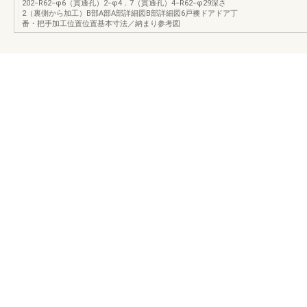
202−R62−φ6（貫通孔）2−φ4．7（貫通孔）4−R62−φ29深さ
2（裏側から加工）B部A部A部詳細図B部詳細図6戸襖ドアドア丁
番・把手加工位置位置基本寸法／納まり参考図