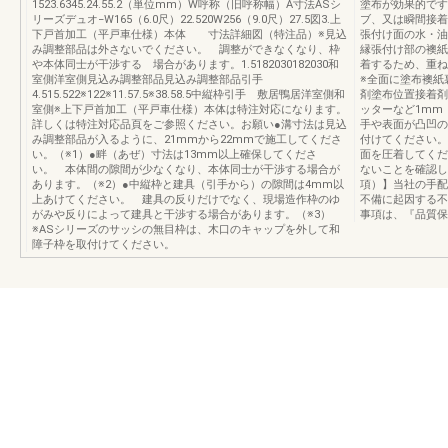
1523.6345.24.55.2（単位mm）W呼称（旧呼称幅）A寸法ASシ
塗布が効果的で
リーズデュオ−W165（6.0尺）22.520W256（9.0尺）27.5図3.上
ブ、又は瞬間接
下戸首加工（平戸車仕様）本体 寸法詳細図（特注品）※見込
張付け面の水・油
み調整部品は外さないでください。 調整ができなくなり、枠
縁張付け部の襖
や本体同士が干渉する 場合があります。1.5182030182030和
着するため、重ね
室側洋室側見込み調整部品見込み調整部品引手
※全面に塗布襖紙
4.515.522※122※11.57.5※38.58.5中縦枠引手 敷居鴨居洋室側和
剤塗布位置接着剤
室側※上下戸首加工（平戸車仕様）本体は特注対応になります。
ッターなど1mm
詳しくは特注対応品頁をご参照ください。お願い●溝寸法は見込
手や表面が凸凹の
み調整部品が入るように、21mmから22mmで施工してくださ
付けてください。
い。（※1）●畔（あぜ）寸法は13mm以上確保してくださ
面を圧着してくだ
い。 本体間の隙間が少なくなり、本体同士が干渉する場合が
ないことを確認し
あります。（※2）●中縦枠と建具（引手から）の隙間は4mm以
項）】当社の手配
上あけてください。 建具の反りだけでなく、現場造作枠のゆ
不備に起因する不
がみや反りによって建具と干渉する場合があります。（※3）
事項は、『品質保
※ASシリーズのサッシの無目枠は、木口のキャップを外して和
障子枠を取付けてください。