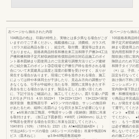
左ページから抽出された内容
右ページから抽出
104商品の色は、印刷の特性上、実物とは多少異なる場合がござ
105規格表商品
いますのでご了承ください。掲載価格には、消費税、ガラス代
障子定尺材収納部
（ガラス組込商品を除く）、組立代、取付費、運賃等は含まれ
納まり図使用上の
ておりません。規格表商品特長和襖在来工法和障子戸襖2×4工法
室内用窓和障子タ
戸襖和襖和障子定尺材収納部材有償部品特注対応品施工のポイ
階吹抜け部に室内
ント基本図納まり図使用上のご注意索引調整方法リビング建材
険防止のため下記
のご紹介施工のポイント③②現場で戸襖引戸枠を造作される場
和障子タイプの窓
合について木質建具は温度と湿度の影響を受けやすく、反りが
（※）は、子供、
発生する場合があります。現場にて枠を造作される場合、施工
設定を行なってく
によっては枠や本体同士が干渉したり、見込み方向の調整がで
抜け側の下枠に同
きなくなる、引手が中縦枠と当たる等、開閉に支障をきたす不
ニッシュボンド
具合を生じる場合があります。製品を正しくお使い頂くため
室内側※落下防止
に、下記寸法をご確認の上、施工してください。図1.引違い戸図
襖・和襖現地張り
2.片引き戸15.5 4.51.5522※1 13※222※122※1 13※222※1和室
り商品は半完成品
側洋室側 敷居鴨居引手 ●5ランマ付の場合、サッシの無目枠
れ』が発生する場
があたるため、縦枠に右図のような切欠き加工が必要になりま
て遵守してくださ
す。●6吊束の加工鴨居、中鴨居サッシ側（収納側）溝部に吊束
イント ●壁紙（
を取付けます。（加工は下図参照）※W8尺（2400mm）以上で
でください。 ●
中鴨居を使用する場合を目安に吊束を設定してください。
せ）、もう一度
1041815（109）（1816.5）2321（3）A1■A部詳細A部※（ ）
は必ず襖紙の全
寸法はASシリーズの場合（ASシリーズの場合）吊束中鴨居DN
布しないでくださ
ビス（皿木ねじ） φ3.8×65鴨居敷居縦枠
めの施工のポイン