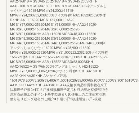
AA3□-16018-MGS3¥45,200□-16518-MGS3¥45,200SKHH-
AA4□-16018-MGS4¥47,300□-16518-MGS4¥47,300枠アングルし
ゃくり付□-16018-MWG☆¥24,200□-16518-
MWG☆¥24,200202,0382,008サイズ呼称160201652025620本体
SKHH-AA1□-16020-MGS1¥57,000□-16520-
MGS1¥57,000□-25620-MGS1¥91,000SKHH-AA2□-16020-
MGS2¥57,000□-16520-MGS2¥57,000□-25620-
MGS2¥91,000SKHH-AA3□-16020-MGS3¥48,300□-16520-
MGS3¥48,300□-25620-MGS3¥82,000SKHH-AA4□-16020-
MGS4¥51,000□-16520-MGS4¥51,000□-25620-MGS4¥85,000枠
アングルしゃくり付□-16020-MWG☆¥28,900□-16520-
MWG☆¥28,900□-25620-MWG☆¥31,000222,2382,208サイズ呼称
16522本体SKHH-AA1□-16522-MGS1¥75,000SKHH-AA2□-16522-
MGS2¥75,000SKHH-AA3□-16522-MGS3¥63,000SKHH-
AA4□-16522-MGS4¥66,000枠アングルしゃくり付□-16522-
MWG☆¥37,800K1_L062_0204デザイン呼称SKHH-AA1SKHH-
AA2SKHH-AA3SKHH-AA4サイズ呼称
16018¥78,200¥78,200¥69,400¥71,50016020¥85,900¥85,900¥77,200¥79,90016518¥78
AA1SKHH-AA2SKHH-AA3SKHH-AA4規格表商品特長和襖在来工
法和障子戸襖2×4工法戸襖和襖和障子定尺材収納部材有償部品特
注対応品施工のポイント基本図納まり図使用上のご注意索引調
整方法リビング建材のご紹介■引違い戸2枚建引違い戸2枚建