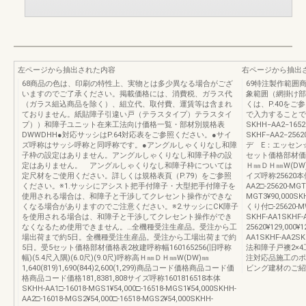
左ページから抽出された内容
右ページから抽出
68商品の色は、印刷の特性上、実物とは多少異なる場合がござ
69特注製作範囲商品
いますのでご了承ください。掲載価格には、消費税、ガラス代
象範囲（網掛け部
（ガラス組込商品を除く）、組立代、取付費、運賃等は含まれ
くは、P.40を
ておりません。紙貼障子引違い戸（テラスタイプ）テラスタイ
で入力することで
プ））和障子ユニット在来工法向け価格一覧・部材別規格表
SKHH−AA2−1
DWWDHH●対応サッシはP.64対応表をご参照ください。●サイ
SKHF−AA2−2
ズ呼称はサッシ呼称と同呼称です。●アングルしゃくりなし和障
デ E：エッセン☆＝
子枠の設定はありません。アングルしゃくりなし和障子枠の設
セット価格部材価格
定はありません。 アングルしゃくりなし和障子枠については
Ｈ㎜ＤＨ㎜W(DW)㎜
定尺材をご使用ください。詳しくは規格表頁（P.79）をご参照
イズ呼称25620本体S
ください。※1.サッシにアシスト把手付障子・大型把手付障子を
AA2□-25620-MGT
使用される場合は、和障子と干渉してクレセント操作ができな
MGT3¥90,000S
くなる場合がありますのでご注意ください。※2.サッシにCK障子
くり付□-25620-M
を使用される場合は、和障子と干渉してクレセント操作ができ
SKHF-AA1SKHF
なくなるため使用できません。…全機種受注生産品。受注から工
25620¥129,000¥1
場出荷まで約5日。全機種受注生産品。受注から工場出荷まで約
AA1SKHF-AA2
5日。受5セット価格部材価格表2枚建呼称幅160165256(旧呼称
法和障子戸襖2×
幅)(5.4尺入隅)(6.0尺)(9.0尺)呼称高Ｈ㎜ＤＨ㎜W(DW)㎜
注対応品施工のポ
1,640(819)1,690(844)2,600(1,299)商品コード価格商品コード価
ビング建材のご紹
格商品コード価格181,8381,808サイズ呼称1601816518本体
SKHH-AA1□-16018-MGS1¥54,000□-16518-MGS1¥54,000SKHH-
AA2□-16018-MGS2¥54,000□-16518-MGS2¥54,000SKHH-