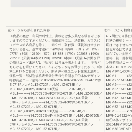
左ページから抽出された内容
右ページから抽出
60商品の色は、印刷の特性上、実物とは多少異なる場合がござ
61●間仕切り枠
いますのでご了承ください。掲載価格には、消費税、ガラス代
同柄の襖柄シート
（ガラス組込商品を除く）、組立代、取付費、運賃等は含まれ
応はできませんの
ておりません。基本寸法(mm)W呼称H呼称H（DH）W（DW）
貼る対応はできま
07754（698）121204（570）181838（1790）202038（1990）
はP.17をご参
222238（天袋344本体1790）DWWDH本体DH天袋H●片開き戸
価格一覧・部材別
の商品コード末尾R/L（右/左）は吊元を表わします。 左右ど
ン呼称商品コード価格16
ちらかをお選びください。左右どちらかをお選びください。※襖
本体Z-1618-MGM1
柄はP.17をご参照ください。開き戸和襖ユニット在来工法向け
MGM1¥40,400¥4
価格一覧・部材別規格表天袋付天袋付片開き戸①本体デザイン
MGM1――――¥22,
呼称商品コード価格071807200722071807200722SCS-AF1本体
MGM2Z-1618-MG
Z-0718R／L-MGL1Z-0720R／L-MGL1Z-0718R／L-
MGM2――――¥22,
MGL1¥23,600¥25,700¥23,600天袋――――Z-0704R／L-
MGM3Z-1618-MG
MGL1――――¥14,700SCS-AF2本体Z-0718R／L-MGL2Z-0720R／
MGM3――――¥22,
L-MGL2Z-0718R／L-MGL2¥23,600¥25,700¥23,600天袋――――Z-
MGM4Z-1618-MG
0704R／L-MGL2――――¥14,700SCS-AF3本体Z-0718R／L-
MGM4――――¥22,
MGL3Z-0720R／L-MGL3Z-0718R／L-
MGM5Z-1618-MG
MGL3¥23,600¥25,700¥23,600天袋――――Z-0704R／L-
MGM5――――¥19,
MGL3――――¥14,700SCS-AF4本体Z-0718R／L-MGL4Z-0720R／
MWHC□-1622-MWH
L-MGL4Z-0718R／L-MGL4¥23,600¥25,700¥23,600天袋――――Z-
建①本体デザイン呼称
0704R／L-MGL4――――¥14,700SCS-AF5本体Z-0718R／L-
2520-MGM1¥80,0
MGL5Z-0720R／L-MGL5Z-0718R／L-
MGM3SCHF-AF4Z