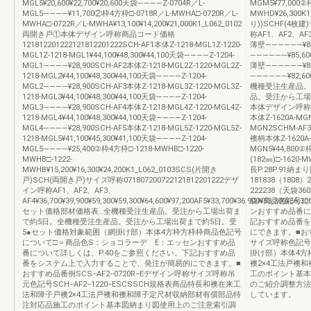
MGL5¥20,600¥22,700¥20,600天袋――――Z-0704R／L-
MGM5¥77,000②
MGL5――――¥11,700②枠4方枠□-0718R／L-MWHA□-0720R／L-
MWHD¥26,300K
MWHA□-0722R／L-MWHA¥13,100¥14,200¥21,000K1_L062_0102
り))SCHF(4枚建
両開き戸①本体デザイン呼称商品コード価格
称AF1、AF2、AF3、
121812201222121812201222SCH-AF1本体Z-1218-MGL1Z-1220-
薄壁――――――¥8
MGL1Z-1218-MGL1¥44,100¥48,300¥44,100天袋――――Z-1204-
――――――¥85,600
MGL1――――¥28,900SCH-AF2本体Z-1218-MGL2Z-1220-MGL2Z-
薄壁――――――¥8
1218-MGL2¥44,100¥48,300¥44,100天袋――――Z-1204-
――――――¥82,6
MGL2――――¥28,900SCH-AF3本体Z-1218-MGL3Z-1220-MGL3Z-
機種受注生産品。
1218-MGL3¥44,100¥48,300¥44,100天袋――――Z-1204-
品。受注から工場
MGL3――――¥28,900SCH-AF4本体Z-1218-MGL4Z-1220-MGL4Z-
本体デザイン呼称商
1218-MGL4¥44,100¥48,300¥44,100天袋――――Z-1204-
本体Z-1620A-MG
MGL4――――¥28,900SCH-AF5本体Z-1218-MGL5Z-1220-MGL5Z-
MGN2SCHM-AF
1218-MGL5¥41,100¥45,300¥41,100天袋――――Z-1204-
襖柄本体Z-1620A
MGL5――――¥25,400②枠4方枠□-1218-MWHB□-1220-
MGN5¥44,800②
MWHB□-1222-
(182㎜)□-1620
MWHB¥15,200¥16,300¥24,200K1_L062_0103SCS(片開き
長P.28P.91納
戸)SCH(両開き戸)サイズ呼称071807200722121812201222デザ
181838（1808）
イン呼称AF1、AF2、AF3、
222238（天袋3
AF4¥36,700¥39,900¥59,300¥59,300¥64,600¥97,200AF5¥33,700¥36,900¥53,300¥56,30
袋H商品色記号に
セット価格部材価格表…全機種受注生産品。受注から工場出荷ま
ンおすすめ品番に
で約5日。全機種受注生産品。受注から工場出荷まで約5日。受
記おすすめ品番を
5●セット価格対象範囲（網掛け部）本体4方枠方枠枠商品色記号
にできます。■おす
について□＝商品色S：ショコラーデ E：エッセンおすすめ品
サイズ呼称色記号S
番について詳しくは、P.40をご参照ください。下記おすすめ品
掛け部）本体4方
番をシステム上で入力することで、発注が簡易的にできます。■
襖2×4工法戸襖
おすすめ品番例SCS−AF2−0720R−Eデザイン呼称サイズ呼称吊
工のポイント基本
元色記号SCH−AF2−1220−ESCSSCH規格表商品特長和襖在来工
のご紹介調整方法
法和障子戸襖2×4工法戸襖和襖和障子定尺材収納部材有償部品特
しています。
注対応品施工のポイント基本図納まり図使用上のご注意索引調