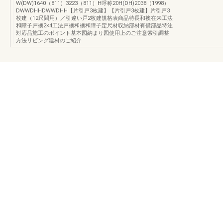
W(DW)1640（811）3223（811）H呼称20H(DH)2038（1998）
DWWDHHDWWDHH【片引戸3枚建】【片引戸3枚建】片引戸3
枚建（12尺間用）／引違い戸2枚建規格表商品特長和襖在来工法
和障子戸襖2×4工法戸襖和襖和障子定尺材収納部材有償部品特注
対応品施工のポイント基本図納まり図使用上のご注意索引調整
方法リビング建材のご紹介