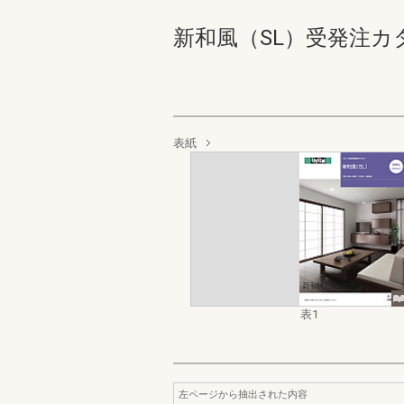
新和風（SL）受発注カタロ
表紙
表1
左ページから抽出された内容