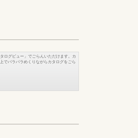
タログビュー」でごらんいただけます。カ
b上でパラパラめくりながらカタログをごら