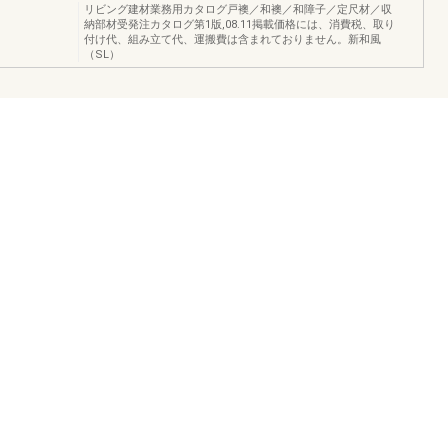
リビング建材業務用カタログ戸襖／和襖／和障子／定尺材／収
納部材受発注カタログ第1版,08.11掲載価格には、消費税、取り
付け代、組み立て代、運搬費は含まれておりません。新和風
（SL）