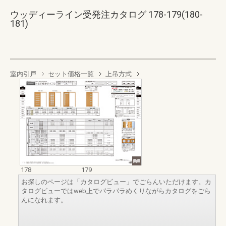
ウッディーライン受発注カタログ 178-179(180-
181)
室内引戸
セット価格一覧
上吊方式
178
179
お探しのページは「カタログビュー」でごらんいただけます。カ
タログビューではweb上でパラパラめくりながらカタログをごら
んになれます。