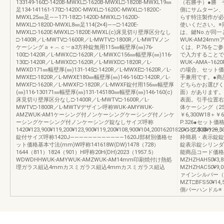
133149-160□-1420B-MWXL□-1620B-MWXL□-1820B-MWXL19㎜
（右勝手）●勝 
足134-141161-170□-1420C-MWXL□-1620C-MWXL□-1820C-
側にサムターン、
MWXL25㎜足――171-182□-1420D-MWXL□-1620D-
らす特注製作が必
MWXL□-1820D-MWXL8㎜足114(2×4)――□-1420E-
使いください。※
MWXL□-1620E-MWXL□-1820E-MWXL(c)床見切り壁厚区分なし
は、鍵No.が同
□-1400R／L-MWTV□-1600R／L-MWTV□-1800R／L-MWTVノン
WUK-AM24
ケーシングａ＋︵ｃ︶a3方枠錠無用115㎜幅壁厚(㎜)76-
くは、P.76を
100□-1420R／L-MWXC□-1620R／L-MWXC156㎜幅壁厚(㎜)116-
で入力することで
130□-1420R／L-MWXD□-1620R／L-MWXD□-1820R／L-
WUK−AMA−1
MWXD171㎜幅壁厚(㎜)131-145□-1420R／L-MWXE□-1620R／L-
の場合、セット価
MWXE□-1820R／L-MWXE180㎜幅壁厚(㎜)146-160□-1420R／L-
手兼用です。●商
MWXF□-1620R／L-MWXF□-1820R／L-MWXF錠付用156㎜幅壁厚
どちらかお選びく
(㎜)116-130171㎜幅壁厚(㎜)131-145180㎜幅壁厚(㎜)146-160(c)
面）があります。
床見切り壁厚区分なし□-1400R／L-MWTV□-1600R／L-
表面。引手位置
MWTV□-1800R／L-MWTVデザイン呼称WUK-AMYWUK-
体ケーシング（25
AMZWUK-AM1ケーシング付ノンケーシングケーシング付ノンケ
￥6,300W18＋￥
ーシングケーシング付ノンケーシング錠なしサイズ呼称
P.326●セッ
1420¥123,900¥119,200¥123,900¥119,200¥108,900¥104,20016201820¥132,500¥128,3
シング本体ケーシ
錠付サイズ呼称1420J――――――――――――1620J部材別価格セ
枠簡易・表示錠錠
ット価格基本寸法(mm)W呼称141618W(DW)1478（728）
錠表示錠シリンダ
1644（811）1824（901）H呼称20H(DH)2023（1957.5）
能商品コード価格簡易
WDWDHHWUK-AMYWUK-AMZWUK-AM14mm印刷焼付け熱処
MZHZHAH50¥3
理ガラス組込4mmカスミガラス組込4mmカスミガラス組込
MZHZHAC50¥9
ァインシルバー（
MZT□BFS50¥1
側バーハンドル※