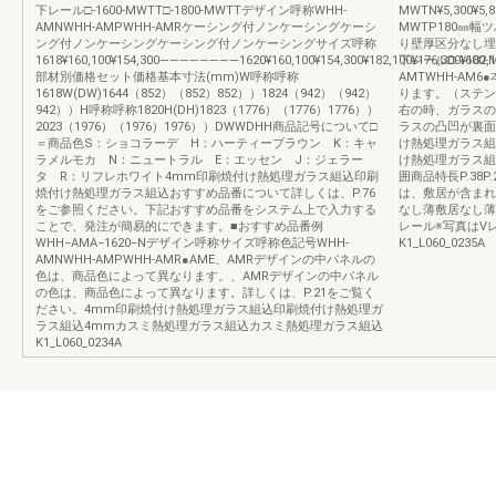
下レール□-1600-MWTT□-1800-MWTTデザイン呼称WHH-
MWTN¥5,300¥5
AMNWHH-AMPWHH-AMRケーシング付ノンケーシングケーシ
MWTP180㎜幅ツバ
ング付ノンケーシングケーシング付ノンケーシングサイズ呼称
り壁厚区分なし埋込敷
1618¥160,100¥154,300――――――――1620¥160,100¥154,300¥182,100¥176,300¥182,100
下レール□-1600-M
部材別価格セット価格基本寸法(mm)W呼称呼称
AMTWHH-A
1618W(DW)1644（852）（852）852））1824（942）（942）
ります。（ステン
942））H呼称呼称1820H(DH)1823（1776）（1776）1776））
右の時、ガラスの
2023（1976）（1976）1976））DWWDHH商品記号について□
ラスの凸凹が裏面
＝商品色S：ショコラーデ H：ハーティーブラウン K：キャ
け熱処理ガラス組
ラメルモカ N：ニュートラル E：エッセン J：ジェラー
け熱処理ガラス組
タ R：リフレホワイト4mm印刷焼付け熱処理ガラス組込印刷
囲商品特長P.38P
焼付け熱処理ガラス組込おすすめ品番について詳しくは、P.76
は、敷居が含まれ
をご参照ください。下記おすすめ品番をシステム上で入力する
なし薄敷居なし薄
ことで、発注が簡易的にできます。■おすすめ品番例
レール※写真はV
WHH−AMA−1620−Nデザイン呼称サイズ呼称色記号WHH-
K1_L060_0235A
AMNWHH-AMPWHH-AMR●AME、AMRデザインの中パネルの
色は、商品色によって異なります。、AMRデザインの中パネル
の色は、商品色によって異なります。詳しくは、P.21をご覧く
ださい。4mm印刷焼付け熱処理ガラス組込印刷焼付け熱処理ガ
ラス組込4mmカスミ熱処理ガラス組込カスミ熱処理ガラス組込
K1_L060_0234A