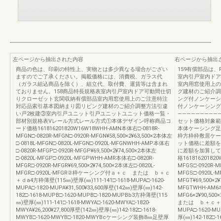
左ページから抽出された内容
右ページから抽出
商品の色は、印刷の特性上、実物とは多少異なる場合がござい
159有償部品は
ますのでご了承ください。掲載価格には、消費税、ガラス代
室内引戸室内ドア
（ガラス組込商品を除く）、組立代、取付費、運賃等は含まれ
室内用窓使用上の
ておりません。158商品特長規格表室内引戸室内ドア可動間仕切
グ建材のご紹介調整
りクローゼット玄関収納有償部品室内用窓使用上のご注意特注
ング付ノンケーシ
対応品索引基本図納まり図リビング建材のご紹介調整方法引違
付ノンケーシング
い戸2枚建③室内引戸ユニット引戸ユニットユニット価格一覧・
――――――――――――¥1
部材別規格表Vレール方式レール方式①本体デザイン呼称商品コ
セット価格対象範
ード価格161816201820W16W18WHH-AMN本体右□-0818R-
本体ケーシング足
MFGN□-0820R-MFGN□-0920R-MFGN¥58,500×2¥63,500×2本体左
枠方枠枠敷居ケー
□-0818L-MFGN□-0820L-MFGN□-0920L-MFGNWHH-AMP本体右
ット価格に差額を
□-0820R-MFGP□-0920R-MFGP¥69,500×2¥74,500×2本体左
に差額を加算して
□-0820L-MFGP□-0920L-MFGPWHH-AMR本体右□-0820R-
格16181620182
MFGR□-0920R-MFGR¥69,500×2¥74,500×2本体左□-0820L-
MFGS□-0920R-M
MFGR□-0920L-MFGR②枠ケーシング付ａ＋ｃ または ｂ＋ｃ
MFGS□-0920L-
＋ｄa4方枠薄壁(115㎜)壁厚(㎜)111-141□-1618-MUPA□-1620-
MFGT¥69,500×2¥
MUPA□-1820-MUPA¥31,500¥33,600厚壁(142㎜)壁厚(㎜)142-
MFGTWHH-AM6本
182□-1618-MUPB□-1620-MUPB□-1820-MUPBb3方枠薄壁(115
MFG6×2¥90,
㎜)壁厚(㎜)111-141□-1618-MWYA□-1620-MWYA□-1820-
または ｂ＋ｃ＋ｄa4
MWYA¥26,200¥27,800厚壁(142㎜)壁厚(㎜)142-182□-1618-
MUPA□-1620-MU
MWYB□-1620-MWYB□-1820-MWYBcケーシング装飾8㎜足壁厚
厚(㎜)142-182□-