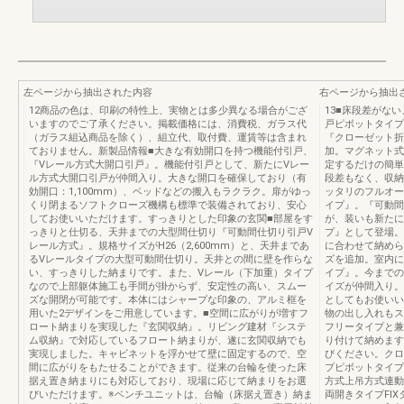
左ページから抽出された内容
右ページから抽出
12商品の色は、印刷の特性上、実物とは多少異なる場合がござ
13■床段差がな
いますのでご了承ください。掲載価格には、消費税、ガラス代
戸ピボットタイプ
（ガラス組込商品を除く）、組立代、取付費、運賃等は含まれ
『クローゼット折
ておりません。新製品情報■大きな有効開口を持つ機能付引戸、
加。マグネット式
『Vレール方式大開口引戸』。機能付引戸として、新たにVレー
定するだけの簡単
ル方式大開口引戸が仲間入り。大きな開口を確保しており（有
段差もなく、収納
効開口：1,100mm）、ベッドなどの搬入もラクラク。扉がゆっ
ッタリのフルオー
くり閉まるソフトクローズ機構も標準で装備されており、安心
イプ』。『可動間
してお使いいただけます。すっきりとした印象の玄関■部屋をす
が、装いも新たに
っきりと仕切る、天井までの大型間仕切り『可動間仕切り引戸V
プ』として登場。
レール方式』。規格サイズがH26（2,600mm）と、天井まであ
に合わせて納めら
るVレールタイプの大型可動間仕切り。天井との間に壁を作らな
ズを追加。室内に
い、すっきりした納まりです。また、Vレール（下加重）タイプ
イプ』。今までの
なので上部躯体施工も手間が掛からず、安定性の高い、スムー
イズが仲間入り。
ズな開閉が可能です。本体にはシャープな印象の、アルミ框を
としてもお使いい
用いた2デザインをご用意しています。■空間に広がりが増すフ
物の出し入れもス
ロート納まりを実現した『玄関収納』。リビング建材『システ
フリータイプと兼
ム収納』で対応しているフロート納まりが、遂に玄関収納でも
り付けて納めます
実現しました。キャビネットを浮かせて壁に固定するので、空
びください。クロ
間に広がりをもたせることができます。従来の台輪を使った床
プピボットタイプ
据え置き納まりにも対応しており、現場に応じて納まりをお選
方式上吊方式連動
びいただけます。※ベンチユニットは、台輪（床据え置き）納ま
両開きタイプFIX