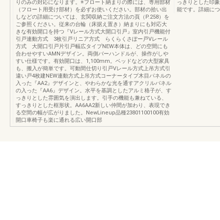
りのみの対応になります。※フロート納まりの際には、専用部材
っきりとした印象
（フロート用受け部材）を必ずお使いください。部材の拾い出
能です。詳細につ
しなどの詳細については、玄関収納ご注文方法の頁（P.258）を
ご参照ください。従来の台輪（床据え置き）納まりにも対応大
きな有効開口を持つ『Vレール方式大開口引戸』室内引戸機能付
引戸連動方式 3枚引戸リニア方式 らくらくさぽー戸Vレール
方式 大開口引戸片引戸幅広タイプNEW本体は、どの空間にも
合わせやすいAMNデザイン。両側バーハンドルが、操作がしや
すい仕様です。有効開口は、1,100mm。ベッドなどの大型家具
も、搬入が簡単です。可動間仕切り引戸Vレール方式上吊方式引
違い戸4枚建NEW連動方式上吊方式コーナータイプ木目パネルの
入った『AA2』デザインと、やわらかな光を通すアクリルパネル
の入った『AA6』デザイン。水平を基調としたアルミ格子が、す
っきりとした雰囲気を演出します。引手の機能も兼ねている、
すっきりとした框形状。AA6AA2新しい仲間が加わり、表現でき
る空間の幅が広がりました。NewLineup品種23801100100有効
開口車椅子も楽に通れる広い開口部