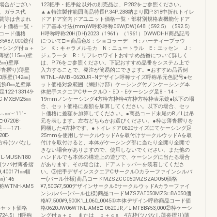
場合がござい
123把手・把手錠以外の別売品は、P282をご参照ください。
、ガラス代
▲▲特注製作範囲商品特長P.34P.288納まり図P.318中折れトイレ
賃等は含まれ
ドアドア室内ドアユニット価格一覧・部材別規格表機能付ドア
ット価格一覧・
ドア基本寸法(mm)W呼称呼称06W(DW)648（592.5）（592.5）
コード価格
H呼称呼称20H(DH)2023（1961）（1961）DWWDHH商品記号
B5¥87,000錠付
について□＝商品色S：ショコラーデ H：ハーティーブラウ
②枠ケーシング付ａ＋
ン K：キャラメルモカ N：ニュートラル E：エッセン J：
壁(115㎜)壁
ジェラータ R：リフレホワイトおすすめ品番について詳しく
42㎜)壁厚
は、P.76をご参照ください。下記おすすめ品番をシステム上で
付薄沓摺り)薄壁
入力することで、発注が簡易的にできます。■おすすめ品番例
00厚壁(142㎜)
WTNL−AMB−0620JR−Nデザイン呼称サイズ呼称吊元色記号●セ
ング装飾8㎜足壁厚
ット価格対象範囲（網掛け部）ケーシング付ノンケーシング本
足122-133149-
体把手スクエアCサークルD・ED・Eケーシング足8・14・
0C-MXEM25㎜
19mmノンケーシング4方枠方枠枠4方枠方枠枠表示錠●以下の場
合、セット価格に差額を加算してください。以下の場合、セッ
厚︵㎜︶111-
ト価格に差額を加算してください。●商品コード末尾のR／Lは吊
□-0720B-
元を表します。左右どちらかお選びください。●枠は薄沓摺りを
足――171-
同梱した4方枠です。●トイレドア0620サイズにてケーシング足
20E-
25mmを使用しサークルウッドAを取付けサークルウッドAを取
4方枠(ツバなし
付けを取付けると、本体がケーシング部に当たり全開り全開で
きない場合がありますので、使用しないでください。また他の
／L-MUSN180
ハンドルでも本体の構造上の遊びで、ケーシングに当たる場合
方枠(ツバ付薄沓摺
があります。その場合は、ドアストッパーを装着してくださ
9,400171㎜幅
い。③把手デザインスクエアCサークルDカラーファインシルバ
)146-
ー(パール仕様)商品コードMZSZCC050MZSZAD050価格
呼称WTNH-AM5
¥7,500¥7,500デザインサークルEサークルウッドAカラーファイ
ンシルバー(パール仕様)商品コードMZSZAE050MZS□BA050価
格¥7,500¥9,500K1_L060_0045①本体デザイン呼称商品コード価
材別価格セット価格
格0620JW06WTNL-AMB□-0620JR／L-MFBB¥53,000②枠ケーシ
724.5）H呼称
ング付ａ＋ｃ または ｂ＋ｃa 4方枠(ツバなし薄沓摺り)薄