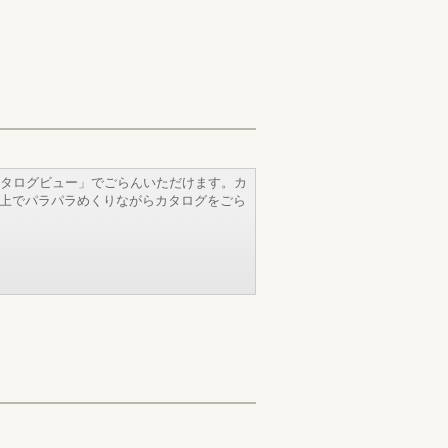
タログビュー」でごらんいただけます。カ
b上でパラパラめくりながらカタログをごら