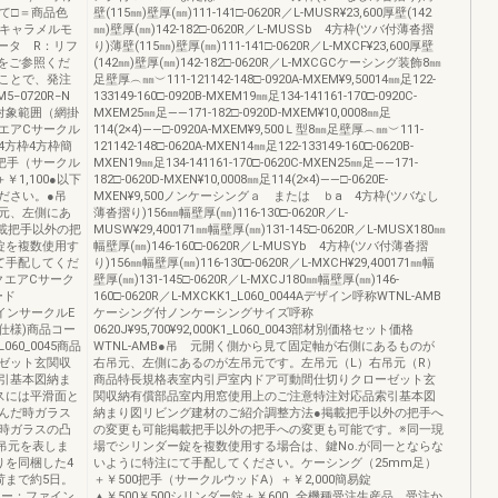
ついて□＝商品色
壁(115㎜)壁厚(㎜)111-141□-0620R／L-MUSR¥23,600厚壁(142
：キャラメルモ
㎜)壁厚(㎜)142-182□-0620R／L-MUSSb 4方枠(ツバ付薄沓摺
ータ R：リフ
り)薄壁(115㎜)壁厚(㎜)111-141□-0620R／L-MXCF¥23,600厚壁
6をご参照くだ
(142㎜)壁厚(㎜)142-182□-0620R／L-MXCGCケーシング装飾8㎜
ことで、発注
足壁厚︵㎜︶111-121142-148□-0920A-MXEM¥9,50014㎜足122-
0720R−N
133149-160□-0920B-MXEM19㎜足134-141161-170□-0920C-
対象範囲（網掛
MXEM25㎜足――171-182□-0920D-MXEM¥10,0008㎜足
エアCサークル
114(2×4)――□-0920A-MXEM¥9,500Ｌ型8㎜足壁厚︵㎜︶111-
4方枠4方枠簡
121142-148□-0620A-MXEN14㎜足122-133149-160□-0620B-
0把手（サークル
MXEN19㎜足134-141161-170□-0620C-MXEN25㎜足――171-
￥1,100●以下
182□-0620D-MXEN¥10,0008㎜足114(2×4)――□-0620E-
ください。●吊
MXEN¥9,500ノンケーシングａ または ｂa 4方枠(ツバなし
元、左側にあ
薄沓摺り)156㎜幅壁厚(㎜)116-130□-0620R／L-
載把手以外の把
MUSW¥29,400171㎜幅壁厚(㎜)131-145□-0620R／L-MUSX180㎜
錠を複数使用す
幅壁厚(㎜)146-160□-0620R／L-MUSYb 4方枠(ツバ付薄沓摺
て手配してくだ
り)156㎜幅壁厚(㎜)116-130□-0620R／L-MXCH¥29,400171㎜幅
クエアCサーク
壁厚(㎜)131-145□-0620R／L-MXCJ180㎜幅壁厚(㎜)146-
ード
160□-0620R／L-MXCKK1_L060_0044Aデザイン呼称WTNL-AMB
デザインサークルE
ケーシング付ノンケーシングサイズ呼称
仕様)商品コー
0620J¥95,700¥92,000K1_L060_0043部材別価格セット価格
L060_0045商品
WTNL-AMB●吊 元開く側から見て固定軸が右側にあるものが
ゼット玄関収
右吊元、左側にあるのが左吊元です。左吊元（L）右吊元（R）
引基本図納ま
商品特長規格表室内引戸室内ドア可動間仕切りクローゼット玄
スには平滑面と
関収納有償部品室内用窓使用上のご注意特注対応品索引基本図
んだ時ガラス
納まり図リビング建材のご紹介調整方法●掲載把手以外の把手へ
時ガラスの凸
の変更も可能掲載把手以外の把手への変更も可能です。※同一現
吊元を表しま
場でシリンダー錠を複数使用する場合は、鍵No.が同一とならな
りを同梱した4
いように特注にて手配してください。ケーシング（25mm足）
荷まで約5日。
＋￥500把手（サークルウッドA）＋￥2,000簡易錠
ラー：ファイン
▲￥500￥500シリンダー錠＋￥600…全機種受注生産品。受注か