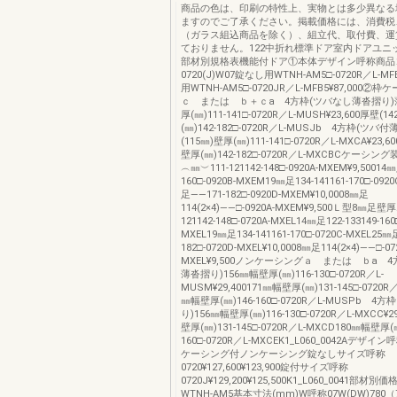
商品の色は、印刷の特性上、実物とは多少異なる
ますのでご了承ください。掲載価格には、消費税
（ガラス組込商品を除く）、組立代、取付費、運
ておりません。122中折れ標準ドア室内ドアユニ
部材別規格表機能付ドア①本体デザイン呼称商品
0720(J)W07錠なし用WTNH-AM5□-0720R／L-MF
用WTNH-AM5□-0720JR／L-MFB5¥87,000
ｃ または ｂ＋ｃa 4方枠(ツバなし薄沓摺り)薄
厚(㎜)111-141□-0720R／L-MUSH¥23,600厚壁(1
(㎜)142-182□-0720R／L-MUSJb 4方枠(ツバ
(115㎜)壁厚(㎜)111-141□-0720R／L-MXCA¥23,6
壁厚(㎜)142-182□-0720R／L-MXCBCケーシ
︵㎜︶111-121142-148□-0920A-MXEM¥9,50014㎜
160□-0920B-MXEM19㎜足134-141161-170□-092
足――171-182□-0920D-MXEM¥10,0008㎜足
114(2×4)――□-0920A-MXEM¥9,500Ｌ型8㎜足壁
121142-148□-0720A-MXEL14㎜足122-133149-160
MXEL19㎜足134-141161-170□-0720C-MXEL25㎜
182□-0720D-MXEL¥10,0008㎜足114(2×4)――□-07
MXEL¥9,500ノンケーシングａ または ｂa 
薄沓摺り)156㎜幅壁厚(㎜)116-130□-0720R／L-
MUSM¥29,400171㎜幅壁厚(㎜)131-145□-0720R
㎜幅壁厚(㎜)146-160□-0720R／L-MUSPb 4
り)156㎜幅壁厚(㎜)116-130□-0720R／L-MXCC¥2
壁厚(㎜)131-145□-0720R／L-MXCD180㎜幅壁厚(㎜
160□-0720R／L-MXCEK1_L060_0042Aデザイン
ケーシング付ノンケーシング錠なしサイズ呼称
0720¥127,600¥123,900錠付サイズ呼称
0720J¥129,200¥125,500K1_L060_0041部
WTNH-AM5基本寸法(mm)W呼称07W(DW)780（