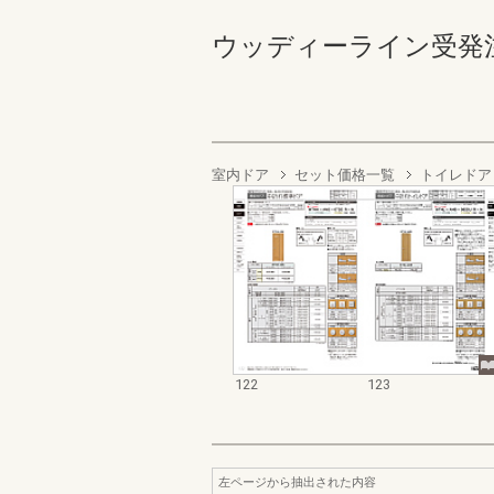
ウッディーライン受発注カタロ
室内ドア
セット価格一覧
トイレドア
122
123
左ページから抽出された内容