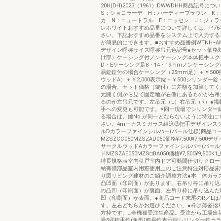
20H(DH)2023（1961）DWWDHH商品記号に
S：ショコラーデ H：ハーティーブラウン K
カ N：ニュートラル E：エッセン J：ジェラ
レホワイトおすすめ品番について詳しくは、P.7
さい。下記おすすめ品番をシステム上で入力する
が簡易的にできます。■おすすめ品番例WTNH−AM5−
デザイン呼称サイズ呼称吊元色記号●セット価格
け部）ケーシング付ノンケーシング本体把手スク
D・Eケーシング足8・14・19mmノンケーシング
易錠錠付の場合ケーシング（25mm足）＋￥50
ウッドA）＋￥2,000表示錠＋￥500シリンダー錠＋
の場合、セット価格（錠付）に差額を加算して
元開く側から見て固定軸が右側にあるものが右吊
るのが左吊元です。左吊元（L）右吊元（R）●掲
手への変更も可能です。※同一現場でシリンダー
る場合は、鍵No.が同一とならないように特注に
さい。4mmカスミガラス組込③把手デザインス
ルDカラーファインシルバー(パール仕様)商品コ
MZSZCC050MZSZAD050価格¥7,500¥7,500
サークルウッドAカラーファインシルバー(パール
ドMZSZAE050MZS□BA050価格¥7,500¥9,500K1_
特長規格表室内引戸室内ドア可動間仕切りクロー
納有償部品室内用窓使用上のご注意特注対応品索
り図リビング建材のご紹介調整方法●本 体ガラ
凸凹面（印刷面）があります。右吊り枠に吊り込
の凸凹（印刷面）が裏面。左吊り枠に吊り込んだ
凹（印刷面）が表面。●商品コード末尾のR／Lは
す。左右どちらかお選びください。●枠は薄沓摺
方枠です。…全機種受注生産品。受注から工場出
受5④把手錠(角型)簡易錠表示錠シリンダー錠カ