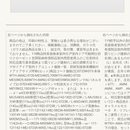
左ページから抽出された内容
右ページから抽出
商品の色は、印刷の特性上、実物とは多少異なる場合がござい
119把手以外の
ますのでご了承ください。掲載価格には、消費税、ガラス代
長規格表室内引戸
（ガラス組込商品を除く）、組立代、取付費、運賃等は含まれ
有償部品室内用窓
ておりません。118商品特長規格表室内引戸室内ドア可動間仕切
図リビング建材の
りクローゼット玄関収納有償部品室内用窓使用上のご注意特注
右側にあるものが
対応品索引基本図納まり図リビング建材のご紹介調整方法ラン
（L）右吊元（R
マ付ドアドア室内ドアユニット価格一覧・部材別規格表機能付
があります。右吊
ドアドアサイズ呼称(セット)商品コード価格(注)0723W07①本体
が裏面。左吊り枠
WTH-AMA□-0720-MESA¥25,700WTH-AMB□-0720-
面。●本体は左右
MESB¥29,400WTH-AMN□-0720-MESN¥54,000ランマA(パネルタ
を表します。左右
イプ)□-0703-MEYA¥20,000ランマB(採光タイプ)□-0703-
＜677）、AMM、
MEYB¥22,100③枠ケーシング付ａ＋ｃ または ｂ＋ｃ＋
AMM、AMP、AM
︵ｄ︶a4方枠薄壁(115㎜)壁厚(㎜)111-141□-0723R／L-
ンについてはドア
MUSA¥33,600厚壁(142㎜)壁厚(㎜)142-182□-0723R／L-MUSBb3
ん。特注製作範囲商
方枠薄壁(115㎜)壁厚(㎜)111-141□-0723R／L-MXDA¥31,000厚壁
いて□＝商品色S
(142㎜)壁厚(㎜)142-182□-0723R／L-MXDBcケーシング装飾8㎜
キャラメルモカ 
足壁厚︵㎜︶111-121142-148□-0823A-MXEM¥10,50014㎜足122-
ータ R：リフレ
133149-160□-0823B-MXEM19㎜足134-141161-170□-0823C-
をご参照ください
MXEM25㎜足――171-182□-0823D-MXEM¥11,0008㎜足
ことで、発注が簡
114(2×4)――□-0823A-MXEM¥10,500Ｌ型8㎜足壁厚︵㎜︶111-
WTRH−AMA−
121142-148□-0723A-MXEL14㎜足122-133149-160□-0723B-
下の場合、セット