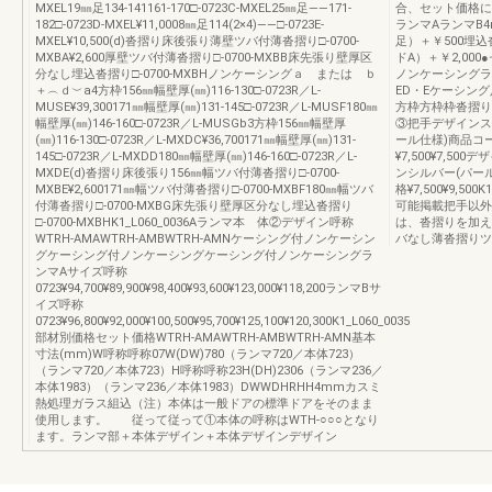
MXEL19㎜足134-141161-170□-0723C-MXEL25㎜足――171-
合、セット価格に
182□-0723D-MXEL¥11,0008㎜足114(2×4)――□-0723E-
ランマAランマB
MXEL¥10,500(d)沓摺り床後張り薄壁ツバ付薄沓摺り□-0700-
足）＋￥500埋込
MXBA¥2,600厚壁ツバ付薄沓摺り□-0700-MXBB床先張り壁厚区
ドA）＋￥2,0
分なし埋込沓摺り□-0700-MXBHノンケーシングａ または ｂ
ノンケーシングラ
＋︵ｄ︶a4方枠156㎜幅壁厚(㎜)116-130□-0723R／L-
ED・Eケーシング
MUSE¥39,300171㎜幅壁厚(㎜)131-145□-0723R／L-MUSF180㎜
方枠方枠枠沓摺り
幅壁厚(㎜)146-160□-0723R／L-MUSGb3方枠156㎜幅壁厚
③把手デザインス
(㎜)116-130□-0723R／L-MXDC¥36,700171㎜幅壁厚(㎜)131-
ール仕様)商品コード
145□-0723R／L-MXDD180㎜幅壁厚(㎜)146-160□-0723R／L-
¥7,500¥7,5
MXDE(d)沓摺り床後張り156㎜幅ツバ付薄沓摺り□-0700-
ンシルバー(パール仕
MXBE¥2,600171㎜幅ツバ付薄沓摺り□-0700-MXBF180㎜幅ツバ
格¥7,500¥9,5
付薄沓摺り□-0700-MXBG床先張り壁厚区分なし埋込沓摺り
可能掲載把手以外
□-0700-MXBHK1_L060_0036Aランマ本 体②デザイン呼称
は、沓摺りを加え
WTRH-AMAWTRH-AMBWTRH-AMNケーシング付ノンケーシン
バなし薄沓摺りツ
グケーシング付ノンケーシングケーシング付ノンケーシングラ
ンマAサイズ呼称
0723¥94,700¥89,900¥98,400¥93,600¥123,000¥118,200ランマBサ
イズ呼称
0723¥96,800¥92,000¥100,500¥95,700¥125,100¥120,300K1_L060_0035
部材別価格セット価格WTRH-AMAWTRH-AMBWTRH-AMN基本
寸法(mm)W呼称呼称07W(DW)780（ランマ720／本体723）
（ランマ720／本体723）H呼称呼称23H(DH)2306（ランマ236／
本体1983）（ランマ236／本体1983）DWWDHRHH4mmカスミ
熱処理ガラス組込（注）本体は一般ドアの標準ドアをそのまま
使用します。 従って従って①本体の呼称はWTH-○○○となり
ます。ランマ部＋本体デザイン＋本体デザインデザイン