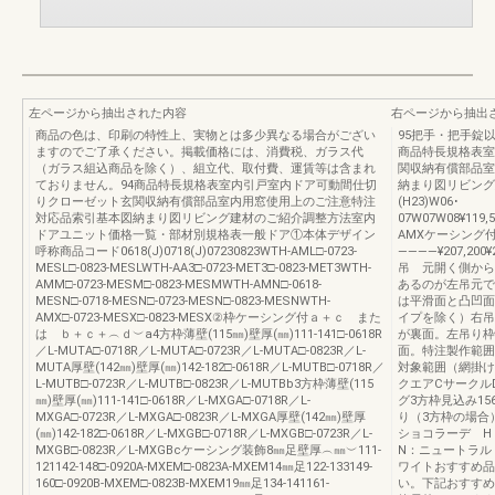
左ページから抽出された内容
右ページから抽出
商品の色は、印刷の特性上、実物とは多少異なる場合がござい
95把手・把手錠
ますのでご了承ください。掲載価格には、消費税、ガラス代
商品特長規格表室
（ガラス組込商品を除く）、組立代、取付費、運賃等は含まれ
関収納有償部品室
ておりません。94商品特長規格表室内引戸室内ドア可動間仕切
納まり図リビング
りクローゼット玄関収納有償部品室内用窓使用上のご注意特注
(H23)W06･
対応品索引基本図納まり図リビング建材のご紹介調整方法室内
07W07W08¥119,50
ドアユニット価格一覧・部材別規格表一般ドア①本体デザイン
AMXケーシング
呼称商品コード0618(J)0718(J)07230823WTH-AML□-0723-
――――¥207,200¥2
MESL□-0823-MESLWTH-AA3□-0723-MET3□-0823-MET3WTH-
吊 元開く側から
AMM□-0723-MESM□-0823-MESMWTH-AMN□-0618-
あるのが左吊元で
MESN□-0718-MESN□-0723-MESN□-0823-MESNWTH-
は平滑面と凸凹面
AMX□-0723-MESX□-0823-MESX②枠ケーシング付ａ＋ｃ また
イプを除く）右吊
は ｂ＋ｃ＋︵ｄ︶a4方枠薄壁(115㎜)壁厚(㎜)111-141□-0618R
が裏面。左吊り枠
／L-MUTA□-0718R／L-MUTA□-0723R／L-MUTA□-0823R／L-
面。特注製作範囲商品
MUTA厚壁(142㎜)壁厚(㎜)142-182□-0618R／L-MUTB□-0718R／
対象範囲（網掛け
L-MUTB□-0723R／L-MUTB□-0823R／L-MUTBb3方枠薄壁(115
クエアCサークル
㎜)壁厚(㎜)111-141□-0618R／L-MXGA□-0718R／L-
グ3方枠見込み15
MXGA□-0723R／L-MXGA□-0823R／L-MXGA厚壁(142㎜)壁厚
り（3方枠の場合
(㎜)142-182□-0618R／L-MXGB□-0718R／L-MXGB□-0723R／L-
ショコラーデ 
MXGB□-0823R／L-MXGBcケーシング装飾8㎜足壁厚︵㎜︶111-
N：ニュートラル
121142-148□-0920A-MXEM□-0823A-MXEM14㎜足122-133149-
ワイトおすすめ品
160□-0920B-MXEM□-0823B-MXEM19㎜足134-141161-
い。下記おすすめ