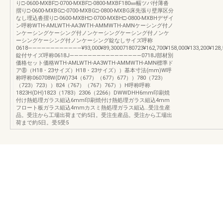
り□-0600-MXBF□-0700-MXBF□-0800-MXBF180㎜幅ツバ付薄沓
摺り□-0600-MXBG□-0700-MXBG□-0800-MXBG床先張り壁厚区分
なし埋込沓摺り□-0600-MXBH□-0700-MXBH□-0800-MXBHデザイ
ン呼称WTH-AMLWTH-AA3WTH-AMMWTH-AMNケーシング付ノ
ンケーシングケーシング付ノンケーシングケーシング付ノンケ
ーシングケーシング付ノンケーシング錠なしサイズ呼称
0618――――――――――――¥93,000¥89,30007180723¥162,700¥158,000¥133,200¥128,500¥
錠付サイズ呼称0618J――――――――――――――――0718J部材別
価格セット価格WTH-AMLWTH-AA3WTH-AMMWTH-AMN標準ド
ア⑧（H18・23サイズ）H18・23サイズ））基本寸法(mm)W呼
称呼称060708W(DW)734（677）（677）677））780（723）
（723）723））824（767）（767）767））H呼称呼称
1823H(DH)1823（1783）2306（2266）DWWDHH6mm印刷焼
付け熱処理ガラス組込6mm印刷焼付け熱処理ガラス組込4mm
フロート板ガラス組込4mmカスミ熱処理ガラス組込…受注生産
品。受注から工場出荷まで約5日。受注生産品。受注から工場出
荷まで約5日。受5受5