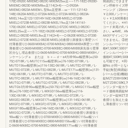
170□-0920C-MXEM□-0823C-MXEM25㎜足――171-182□-0920D-
簡易的にできます。
MXEM□-0823D-MXEM8㎜足114(2×4)――□-0920A-
イン呼称サイズ呼
MXEM□-0823A-MXEMＬ型8㎜足壁厚︵㎜︶111-121142-
ーシング（25m
148□-0620A-MXEL□-0720A-MXEL□-0723A-MXEL□-0823A-
￥2,000ノンケー
MXEL14㎜足122-133149-160□-0620B-MXEL□-0720B-
り＋￥2,600
MXEL□-0723B-MXEL□-0823B-MXEL19㎜足134-141161-
てください。※H
170□-0620C-MXEL□-0720C-MXEL□-0723C-MXEL□-0823C-
コード末尾のR／
MXEL25㎜足――171-182□-0620D-MXEL□-0720D-MXEL□-0723D-
さい。●AME、A
MXEL□-0823D-MXEL8㎜足114(2×4)――□-0620E-MXEL□-0720E-
AA3デザインに
MXEL□-0723E-MXEL□-0823E-MXEL(d)沓摺り床後張り薄壁ツバ
できません。③把
付薄沓摺り□-0600-MXBA□-0700-MXBA□-0800-MXBA厚壁ツバ付
ンシルバー(パール仕
薄沓摺り□-0600-MXBB□-0700-MXBB□-0800-MXBB床先張り壁厚
格¥7,500¥7,
区分なし埋込沓摺り□-0600-MXBH□-0700-MXBH□-0800-MXBHノ
インシルバー(パール
ンケーシングａ または ｂ＋︵ｄ︶a4方枠90㎜幅壁厚(㎜)50-
価格¥7,500¥9,
75□-0718R／L-MUTC115㎜幅壁厚(㎜)76-100□-0718R／L-
も可能です。※同
MUTD156㎜幅壁厚(㎜)116-130□-0618R／L-MUTE□-0718R／L-
鍵No.が同一と
MUTE□-0723R／L-MUTE□-0823R／L-MUTE171㎜幅壁厚(㎜)131-
手錠(角型)簡易
145□-0618R／L-MUTF□-0718R／L-MUTF□-0723R／L-
(パール仕様)機能商
MUTF□-0823R／L-MUTF180㎜幅壁厚(㎜)146-160□-0618R／L-
錠MZTZDBH50¥
MUTG□-0718R／L-MUTG□-0723R／L-MUTG□-0823R／L-
MZTZDBC50¥2
MUTGb3方枠90㎜幅壁厚(㎜)50-75□-0718R／L-MXGC115㎜幅壁
シリンダー錠カラ
厚(㎜)76-100□-0718R／L-MXGD156㎜幅壁厚(㎜)116-
ード価格簡易錠MZTZ
130□-0618R／L-MXGE□-0718R／L-MXGE□-0723R／L-
リンダー錠MZTZDA
MXGE□-0823R／L-MXGE171㎜幅壁厚(㎜)131-145□-0618R／L-
沓摺りを加えた金
MXGF□-0718R／L-MXGF□-0723R／L-MXGF□-0823R／L-
し薄沓摺りツバ付
MXGF180㎜幅壁厚(㎜)146-160□-0618R／L-MXGG□-0718R／L-
MXGG□-0723R／L-MXGG□-0823R／L-MXGG(d)沓摺り床後張り
90㎜幅ツバ付薄沓摺り□-0700-MXBC□-0800-MXBC115㎜幅ツバ
付薄沓摺り□-0700-MXBD□-0800-MXBD156㎜幅ツバ付薄沓摺り
□-0600-MXBE□-0700-MXBE□-0800-MXBE171㎜幅ツバ付薄沓摺