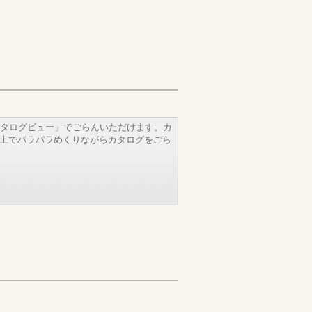
タログビュー」でごらんいただけます。カ
b上でパラパラめくりながらカタログをごら