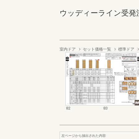
ウッディーライン受発注カタ
室内ドア
セット価格一覧
標準ドア
82
83
左ページから抽出された内容