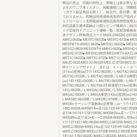
商品の色は、印刷の特性上、実物とは多少異なる
ますのでご了承ください。掲載価格には、消費税
（ガラス組込商品を除く）、組立代、取付費、運
ておりません。82商品特長規格表室内引戸室内
りクローゼット玄関収納有償部品室内用窓使用上
対応品索引基本図納まり図リビング建材のご紹介
ドア②室内ドアユニット価格一覧・部材別規格表
体デザイン呼称商品コード0620(J)06520(J)0720(J
AMF□-0620●-MESF□-06520●-MESF□-0720●-MES
MESFWTH-AMG□-0620●-MESG□-06520●-MESG□
MESG□-0820-MESGWTH-AMH□-0620●-MESH□-0
MESH□-0720●-MESH□-0820-MESHWTH-AA1□-06
MET1□-06520●-MET1□-0720●-MET1□-0820-MET
AMJ□-0620-MESJ□-06520-MESJ□-0720-MESJ□
枠ケーシング付ａ＋ｃ または ｂ＋ｃ＋︵ｄ︶
(115㎜)壁厚(㎜)111-141□-0620R／L-MUTA□-065
MUTA□-0720R／L-MUTA□-0820R／L-MUTA厚壁
(㎜)142-182□-0620R／L-MUTB□-06520R／L-MUT
MUTB□-0820R／L-MUTBb3方枠薄壁(115㎜)壁厚(
141□-0620R／L-MXGA□-06520R／L-MXGA□-072
MXGA□-0820R／L-MXGA厚壁(142㎜)壁厚(㎜)142-
L-MXGB□-06520R／L-MXGB□-0720R／L-MXGB□-
MXGBcケーシング装飾8㎜足壁厚︵㎜︶111-12114
148□-0920A-MXEM14㎜足122-133149-160□-092
足134-141161-170□-0920C-MXEM25㎜足――171-1
MXEM8㎜足114(2×4)――□-0920A-MXEMＬ型
111-121142-148□-0620A-MXEL□-06520A-MXEL□-
MXEL□-0820A-MXEL14㎜足122-133149-160□-062
MXEL□-06520B-MXEL□-0720B-MXEL□-0820B-M
141161-170□-0620C-MXEL□-06520C-MXEL□-072