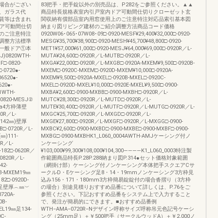
場合がござい
83把手・把手錠以外の別売品は、P282をご参照ください。▲▲
、ガラス代
商品特長規格表室内引戸室内ドア可動間仕切りクローゼット玄
賃等は含まれ
関収納有償部品室内用窓使用上のご注意特注対応品索引基本図
ドア可動間仕切
納まり図リビング建材のご紹介調整方法商品コード価格
のご注意特注
0920W06･065･07W08･09□-0920-MESF¥29,400¥32,000□-0920-
調整方法標準
MESG¥35,700¥38,900□-0920-MESH¥45,700¥48,800□-0920-
一般ドア①本
MET1¥57,000¥61,000□-0920-MESJ¥64,000¥69,000□-0920R／L-
)0820WTH-
MUTA¥24,600□-0920R／L-MUTB□-0920R／L-
F□-0820-
MXGA¥22,000□-0920R／L-MXGB□-0920A-MXEM¥9,500□-0920B-
-0720●-
MXEM□-0920C-MXEM□-0920D-MXEM¥10,000□-0920A-
6520●-
MXEM¥9,500□-0920A-MXEL□-0920B-MXEL□-0920C-
20●-
MXEL□-0920D-MXEL¥10,000□-0920E-MXEL¥9,500□-0900-
1WTH-
MXBA¥2,600□-0900-MXBB□-0900-MXBH□-0920R／L-
-0820-MESJ②
MUTC¥28,300□-0920R／L-MUTD□-0920R／L-
a4方枠薄壁
MUTE¥30,400□-0920R／L-MUTF□-0920R／L-MUTG□-0920R／L-
20R／L-
MXGC¥25,700□-0920R／L-MXGD□-0920R／L-
(142㎜)壁厚
MXGE¥27,800□-0920R／L-MXGF□-0920R／L-MXGG□-0900-
B□-0720R／L-
MXBC¥2,600□-0900-MXBD□-0900-MXBE□-0900-MXBF□-0900-
㎜)111-
MXBG□-0900-MXBHK1_L060_0004AWTH-AMJケーシング付ノ
0R／L-
ンケーシング
182□-0620R／
¥103,000¥99,300¥108,000¥104,300――――K1_L060_0003特注製
0820R／L-
作範囲商品特長P.28P.288納まり図P.314●セット価格対象範囲
2-
（網掛け部）ケーシング付ノンケーシング本体把手スクエアCサ
0B-MXEM19㎜
ークルD・Eケーシング足8・14・19mmノンケーシング3方枠見
82□-0920D-
込み156・171・180mm3方枠簡易錠錠付の場合沓摺り（3方枠
8㎜足壁厚︵㎜︶
の場合）別途見積りおすすめ品番について詳しくは、P.76をご
0720A-
参照ください。下記おすすめ品番をシステム上で入力すること
0B-
で、発注が簡易的にできます。■おすすめ品番例
XEL19㎜足134-
WTH−AMA−0720R−Nデザイン呼称サイズ呼称吊元色記号ケーシ
0C-
ング（25mm足）＋￥500把手（サークルウッドA）＋￥2,000ノ