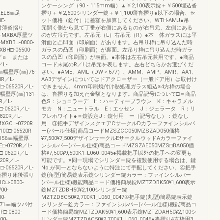
ンケーシング（90・115mm幅）▲￥2,100表示錠＋￥500埋込沓
MXEL8㎜足
摺り＋￥2,600シリンダー錠＋￥1,100薄沓摺り●以下の場合、セ
E-
ット価格（錠付）に差額を加算してください。WTH-AMJ●吊
バ付薄沓摺り
元開く側から見て丁番が右側にあるものが右吊元、左側にある
800-MXBA厚壁ツ
のが左吊元です。左吊元（L）右吊元（R）●本 体ガラスには平
MXBB□-0800-
滑面と凸凹面（印刷面）があります。右吊り枠に吊り込んだ時
□-06500-
ガラスの凸凹（印刷面）が裏面。左吊り枠に吊り込んだ時ガラ
ーシングａ または
スの凸凹（印刷面）が表面。●本体は左右吊元兼用です。●商品
L-
コード末尾のR／Lは吊元を表します。左右どちらかお選びくだ
5㎜幅壁厚(㎜)76-
さい。●AME、AML（DW＜677）、AMM、AMP、AMR、AA1、
0R／L-
AA3デザインについてはドアクローザー（一般ドア用）は取付け
□-06520R／L-
できません。4mm印刷焼付け熱処理ガラス組込※4方枠の場合
㎜幅壁厚(㎜)131-
は、沓摺りを加えた金額となります。商品記号について□＝商品
R／L-
色S：ショコラーデ H：ハーティーブラウン K：キャラメル
-0620R／L-
モカ N：ニュートラル E：エッセン J：ジェラータ R：リ
820R／L-
フレホワイト●＝錠設定J：錠付用 ー（記号なし）：錠なし
XGC□-0720R
用 ③把手デザインスクエアCサークルDカラーファインシルバ
00□-06520R
ー(パール仕様)商品コードMZSZCC050MZSZAD050価格
GD156㎜幅壁厚
¥7,500¥7,500デザインサークルEサークルウッドAカラーファイ
E□-0720R／L-
ンシルバー(パール仕様)商品コードMZSZAE050MZS□BA050価
-0620R／L-
格¥7,500¥9,500K1_L060_0045●掲載把手以外の把手への変更も
20R／L-
可能です。※同一現場でシリンダー錠を複数使用する場合は、鍵
□-06520R／L-
No.が同一とならないように特注にて手配してください。④把手
(d)沓摺り床後張り
錠(角型)簡易錠表示錠シリンダー錠カラー：ファインシルバー
□-0800-
(パール仕様)機能商品コード価格簡易錠MZTZDBK50¥1,600表示
00-
錠MZTZDBH50¥2,100シリンダー錠
0-
MZTZDBC50¥2,700K1_L060_0047④把手錠(丸型)簡易錠表示錠
BE171㎜幅ツバ付
シリンダー錠カラー：ファインシルバー(パール仕様)機能商品コ
□-0800-
ード価格簡易錠MZTZDAK50¥1,600表示錠MZTZDAH50¥2,100シ
00-
リンダー錠MZTZDAC50¥2,700K1_L060_0046●沓摺り4方枠用3