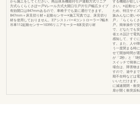
から施工をしてください。商品体系機能付引戸連動方式リニア
する機能が欲しい
方式らくらくさぽー戸Vレール方式大開口引戸片引戸幅広タイプ
さい。※起動セン
有効開口は847mmあるので、車椅子でも楽に通行できます。
ため、特注サイズ
847mm＋床見切り材＋起動センサー※施工写真では、床見切り
族みんなに使いや
材を使用しておりません。3アシストバー4コントローラー7幅木
戸」「らくらくさ
吊車112起動センサー10395リニアモーター8床見切り材
戸。簡単操作で安
で、どなたでも安
省エネ設計で電気
感知して、すぐに
す。また、人や障
う一度閉まる時に
せて開放時間が選
が「2秒」と「5
スイッチで簡単に
場合は、障害物ま
すので、途中まで
期不在時などは電
いいただけます。
に減速開閉・衝突
扉が開く衝突反転