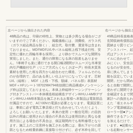
左ページから抽出された内容
右ページから抽出
48商品の色は、印刷の特性上、実物とは多少異なる場合がござ
49商品特長規格
いますのでご了承ください。掲載価格には、消費税、ガラス代
玄関収納有償部品
（ガラス組込商品を除く）、組立代、取付費、運賃等は含まれ
図納まり図リビン
ておりません。MDFMDFLVL中パネル縦框上桟下桟走行性、安
アシストバー、起
定性に優れた四輪吊車を採用し、より静かでスムーズな開閉を
式はアシストバー
実現しました。また、通行の障害になる床の段差もありませ
イルに合わせて、
ん。1車椅子も楽に通行できる開口幅2開閉がスムーズな吊車室
みにくい、安全設
内引戸機能付引戸（リニア方式らくらくさぽー戸）特長木質系
なるのが安全性。
素材を使用した框を四方から組合わせた構造。フォルムそのも
扉に挟んでしまう
のが合理的で、品のある美しい仕上がりになっています。芯材
能を設定していま
LVL（縦框）、MDF（上桟・下桟、額縁、パネル部）表面材
開閉」だから閉め
MDF＋HPJシート18702984794有効開口商品構成※ノンケーシン
ると自動で開閉し
グ枠は設定しておりません。本体上枠縦枠ケーシングケーシン
使わずに開閉でき
グ付きアシストバー本体構造框組構造デザインWHUJ-AMBデザ
全確認するまで閉
インWHUJ-AMB本製品を施工されるお客様へ本製品は電装部品
家計への負担もわ
付属品ですので、AC100Vの電源が必要となります。電源設置に
えた「省エネルギ
は、事前に必ず電気工事店様と打ち合わせしていただくよう、
ランプ電源確認お
よろしくお願いいたします。本来の使用（一般住宅用）の目的
ローラー部■アシ
以外の用途に使用された場合の不具合又は使用目的と異なる使
操作できるアシス
用方法による場合の不具合は、保証期間内でも有料修理となり
を加えるだけで、
ます。施工上のご注意枠を施工される際には、垂れ下がりの原
います。■起動セ
因となるため軽量鉄鋼に直接取り付けずに、必ず木枠を回して
いる起動センサー