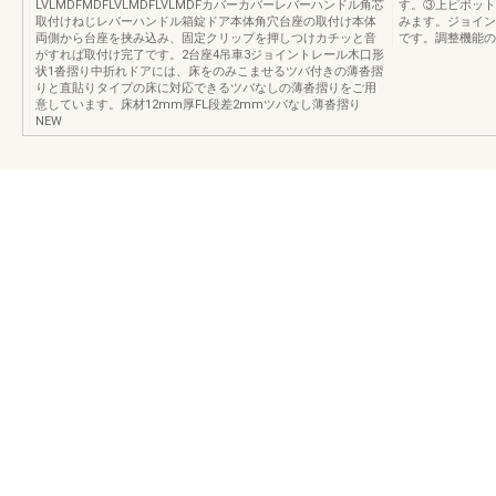
LVLMDFMDFLVLMDFLVLMDFカバーカバーレバーハンドル角芯
す。③上ピボット
取付けねじレバーハンドル箱錠ドア本体角穴台座の取付け本体
みます。ジョイン
両側から台座を挟み込み、固定クリップを押しつけカチッと音
です。調整機能の
がすれば取付け完了です。2台座4吊車3ジョイントレール木口形
状1沓摺り中折れドアには、床をのみこませるツバ付きの薄沓摺
りと直貼りタイプの床に対応できるツバなしの薄沓摺りをご用
意しています。床材12mm厚FL段差2mmツバなし薄沓摺り
NEW