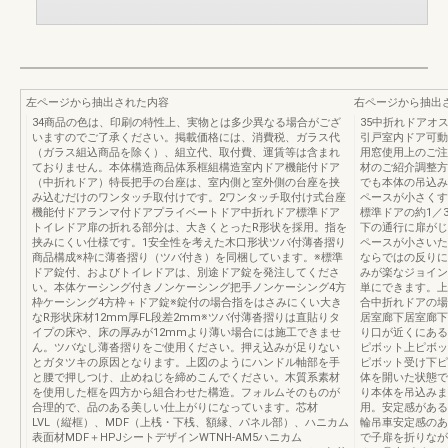
左ページから抽出された内容
右ページから抽出
34商品の色は、印刷の特性上、実物とは多少異なる場合がござ
35中折れドアオ
いますのでご了承ください。掲載価格には、消費税、ガラス代
引戸室内ドア可動
（ガラス組込商品を除く）、組立代、取付費、運賃等は含まれ
用窓使用上のご注
ておりません。本体構造商品体系框組構造室内ドア機能付ドア
材のご紹介調整方
（中折れドア）特長把手の台座は、室内側と室外側の台座を挟
でも本体の吊込み
み込むだけのワンタッチ取付けです。2ワンタッチ取付け式台座
ペースが小さくす
機能付ドアランマ付ドアプライベートドア中折れドア標準ドア
標準ドアの約1／
トイレドア扉の折れる部分は、大きくとったR形状を採用。指を
下の通行に扉がじ
挟みにくい仕様です。1安全性を考えた木口形状ツバ付薄沓摺り
ペースが小さいた
商品構成※枠に薄沓摺り（ツバ付き）を同梱しています。※標準
ならではの反りに
ドア錠付、およびトイレドアは、別途ドア錠を発注してくださ
みが楽なジョイン
い。本体ケーシング付きノンケーシング把手ノンケーシング4方
単にできます。上
枠ケーシング4方枠＋ドア錠※錠付の場合指をはさみにくい大き
合中折れドアの場
なR形状床材12mm厚FL段差2mm※ツバ付薄沓摺りは直貼りタ
居室廊下居室廊下
イプの床や、床の厚みが12mmより薄い場合には施工できませ
り口が近くにある
ん。ツバなし薄沓摺りをご使用ください。押え込みが足りない
ピボット上ピボッ
とガタツキの原因となります。上図のようにハンドル軸部を手
ピボット受け下ピ
と腰で押しつけ、止めねじを締めこんでください。木質系素材
体を開いた状態で
を使用した框を四方から組合わせた構造。フォルムそのものが
り本体を吊込みま
合理的で、品のある美しい仕上がりになっています。芯材
用。安定感がある
LVL（縦框）、MDF（上桟・下桟、額縁、パネル部）、ハニカム
輪吊車安定感のあ
表面材MDF＋HPJシートデザインWTNH-AM5ハニカム
で子扉を折りなが