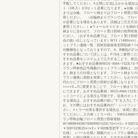
手配してください。※土間に2/3以上かかる場合
ト（2本入）が2セット必要になります。●台輪（
まりは台輪、フロート納まりはフロート用受け部
用ください。 （台輪納まりプランでも、フロー
が必要になる場合もあります。詳細はご注文方法（P
参照ください。）●ウォールキャビネットを納め
納まりに合わせて、フロート受け部材の使用有無
ださい。（おすすめ品番では、フロート受け部材
合の拾い出しとなっています）W15（1480mm
ットプラン価格一覧・部材別規格表玄関収納＊1
分離梱包となっておりますので、A、B梱包の2つ
すすめ品番について詳しくは、P.76をご参照く
すすめ品番をシステム上で入力することで、発注
きます。■おすすめ品番例WGS−AMA−1523L1S
プラン呼称色記号掲載のセットプラン価格は、台
き）納まりの仕様となります。フロート納まりの
プラン価格に差額を加算してください。なおその
代わりにフロート用受け部材が必要になります。
○○○○S→Fに変更することで、フロート納まり
にできます。おすすめ品番例：WGS-AMA-1523L
ットコードによる発注も可能です。従来のセット
する場合は、おすすめ品番の前に“S”を入力して
お、その際にはおすすめ品番内の“−（ハイフン）
さい。※ミラー付扉を選択する場合は、末尾に更に
てください。入力例（ミラー付）：SWGSAMA152
ラン呼称台輪フロート用受け部材差額
W1480W445W740W8901523C1S×○×2＋￥50015
￥5001523K2S×○×2＋￥500角型把手ファイ
仕様）（パール仕様）掲載のセットプラン価格は
使用した時の価格となります。おすすめ品番で発