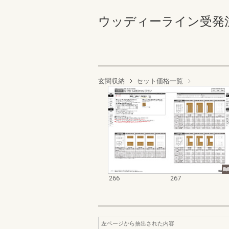
ウッディーライン受発注カタロ
玄関収納
セット価格一覧
266
267
左ページから抽出された内容