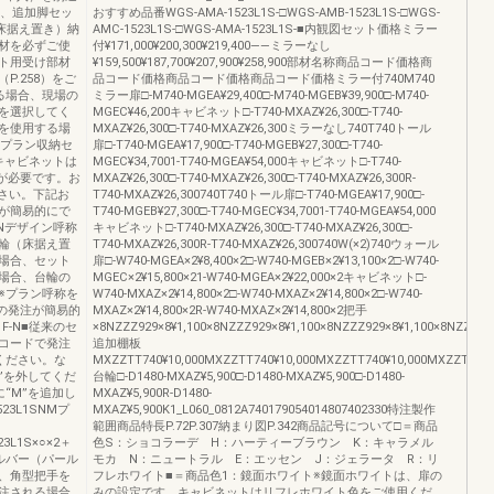
は、追加脚セッ
おすすめ品番WGS-AMA-1523L1S-□WGS-AMB-1523L1S-□WGS-
床据え置き）納
AMC-1523L1S-□WGS-AMA-1523L1S-■内観図セット価格ミラー
材を必ずご使
付¥171,000¥200,300¥219,400――ミラーなし
ト用受け部材
¥159,500¥187,700¥207,900¥258,900部材名称商品コード価格商
.258）をご
品コード価格商品コード価格商品コード価格ミラー付740M740
る場合、現場の
ミラー扉□-M740-MGEA¥29,400□-M740-MGEB¥39,900□-M740-
を選択してく
MGEC¥46,200キャビネット□-T740-MXAZ¥26,300□-T740-
を使用する場
MXAZ¥26,300□-T740-MXAZ¥26,300ミラーなし740T740トール
）プラン収納セ
扉□-T740-MGEA¥17,900□-T740-MGEB¥27,300□-T740-
キャビネットは
MGEC¥34,7001-T740-MGEA¥54,000キャビネット□-T740-
が必要です。お
MXAZ¥26,300□-T740-MXAZ¥26,300□-T740-MXAZ¥26,300R-
ださい。下記お
T740-MXAZ¥26,300740T740トール扉□-T740-MGEA¥17,900□-
が簡易的にで
T740-MGEB¥27,300□-T740-MGEC¥34,7001-T740-MGEA¥54,000
−Nデザイン呼称
キャビネット□-T740-MXAZ¥26,300□-T740-MXAZ¥26,300□-
輪（床据え置
T740-MXAZ¥26,300R-T740-MXAZ¥26,300740W(×2)740ウォール
場合、セット
扉□-W740-MGEA×2¥8,400×2□-W740-MGEB×2¥13,100×2□-W740-
場合、台輪の
MGEC×2¥15,800×21-W740-MGEA×2¥22,000×2キャビネット□-
※プラン呼称を
W740-MXAZ×2¥14,800×2□-W740-MXAZ×2¥14,800×2□-W740-
での発注が簡易的
MXAZ×2¥14,800×2R-W740-MXAZ×2¥14,800×2把手
1F-N■従来のセ
×8NZZZ929×8¥1,100×8NZZZ929×8¥1,100×8NZZZ929×8¥1,100×8NZZZ92
コードで発注
追加棚板
ください。な
MXZZTT740¥10,000MXZZTT740¥10,000MXZZTT740¥10,000MXZZTT740
”を外してくだ
台輪□-D1480-MXAZ¥5,900□-D1480-MXAZ¥5,900□-D1480-
“M”を追加し
MXAZ¥5,900R-D1480-
3L1SNMプ
MXAZ¥5,900K1_L060_0812A740179054014807402330特注製作
範囲商品特長P.72P.307納まり図P.342商品記号について□＝商品
23L1S×○×2＋
色S：ショコラーデ H：ハーティーブラウン K：キャラメル
ンシルバー（パール
モカ N：ニュートラル E：エッセン J：ジェラータ R：リ
、角型把手を
フレホワイト■＝商品色1：鏡面ホワイト※鏡面ホワイトは、扉の
注される場合
みの設定です。キャビネットはリフレホワイト色をご使用くだ