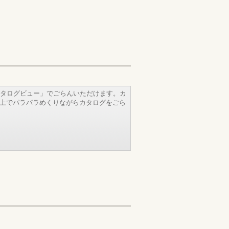
タログビュー」でごらんいただけます。カ
b上でパラパラめくりながらカタログをごら