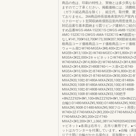
商品の色は、印刷の特性上、実物とは多少異なる
ますのでご了承ください。掲載価格には、消費税
（ガラス組込商品を除く）、組立代、取付費、運
ておりません。266商品特長規格表室内引戸室内
りクローゼット玄関収納有償部品室内用窓使用上
対応品索引基本図納まり図リビング建材のご紹介
すめ品番WGS-AMA-1523C1S-□WGS-AMB-1523C
AMC-1523C1S-□WGS-AMA-1523C1S-■内
なし¥141,700¥163,700¥173,300¥207,900
格商品コード価格商品コード価格商品コード価格740W
ウォール扉□-W740-MGEA×2¥8,400×2□-W740-
MGEB×2¥13,100×2□-W740-MGEC×2¥15,800×21-W
MGEA×2¥22,000×2キャビネット□-W740-MXAZ×2¥1
W740-MXAZ×2¥14,800×2□-W740-MXAZ×2¥14,80
MXAZ×2¥14,800×21480B740ベース扉×2□-B740-
MGEA×2¥10,500×2□-B740-MGEB×2¥16,800×2□-B
MGEC×2¥18,900×21-B740-MGEA×2¥30,000×2□-B
MXAZ¥20,100□-B1480A-MXAZ¥20,100□-B1480A-
MXAZ¥20,100R-B1480A-MXAZ¥20,100□-B1480B-
MXAZ¥33,100□-B1480B-MXAZ¥33,100□-B1480B-
MXAZ¥33,100R-B1480B-MXAZ¥33,100把手
×8NZZZ929×8¥1,100×8NZZZ929×8¥1,100×8NZZZ
台輪□-D1480-MXAZ¥5,900□-D1480-MXAZ¥5,900□
MXAZ¥5,900R-D1480-MXAZ¥5,900フロート用
W740×2Z-F740-MXAZ×2¥3,200×2Z-F740-MXAZ×2
F740-MXAZ×2¥3,200×2Z-F740-
MXAZ×2¥3,200×2K1_L060_0811A74092054023
ャビネット●各扉は右吊り、左吊り兼用です。●
ットはカウンターを付属しています。●台輪（床
りで土間に台輪がかかる場合は、追加脚セット（