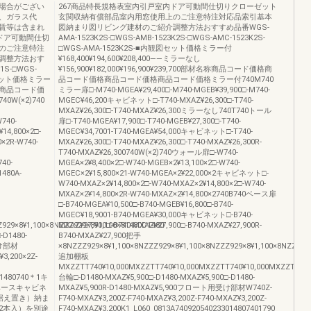
場合がござい
267商品特長規格表室内引戸室内ドア可動間仕切りクローゼット
、ガラス代
玄関収納有償部品室内用窓使用上のご注意特注対応品索引基本
賃等は含まれ
図納まり図リビング建材のご紹介調整方法おすすめ品番WGS-
ドア可動間仕切
AMA-1523K2S-□WGS-AMB-1523K2S-□WGS-AMC-1523K2S-
のご注意特注
□WGS-AMA-1523K2S-■内観図セット価格ミラー付
調整方法おす
¥168,400¥194,600¥208,400――ミラーなし
1S-□WGS-
¥156,900¥182,000¥196,900¥239,700部材名称商品コード価格商
観図セット価格ミラー
品コード価格商品コード価格商品コード価格ミラー付740M740
部材名称商品コード価
ミラー扉□-M740-MGEA¥29,400□-M740-MGEB¥39,900□-M740-
(×2)740
MGEC¥46,200キャビネット□-T740-MXAZ¥26,300□-T740-
MXAZ¥26,300□-T740-MXAZ¥26,300ミラーなし740T740トール
740-
扉□-T740-MGEA¥17,900□-T740-MGEB¥27,300□-T740-
4,800×2□-
MGEC¥34,7001-T740-MGEA¥54,000キャビネット□-T740-
0×2R-W740-
MXAZ¥26,300□-T740-MXAZ¥26,300□-T740-MXAZ¥26,300R-
T740-MXAZ¥26,300740W(×2)740ウォール扉□-W740-
740-
MGEA×2¥8,400×2□-W740-MGEB×2¥13,100×2□-W740-
1480A-
MGEC×2¥15,800×21-W740-MGEA×2¥22,000×2キャビネット□-
W740-MXAZ×2¥14,800×2□-W740-MXAZ×2¥14,800×2□-W740-
MXAZ×2¥14,800×2R-W740-MXAZ×2¥14,800×2740B740ベース扉
□-B740-MGEA¥10,500□-B740-MGEB¥16,800□-B740-
MGEC¥18,9001-B740-MGEA¥30,000キャビネット□-B740-
929×8¥1,100×8NZZZ929×8¥1,100×81480D1480
MXAZ¥27,900□-B740-MXAZ¥27,900□-B740-MXAZ¥27,900R-
-D1480-
B740-MXAZ¥27,900把手
受け部材
×8NZZZ929×8¥1,100×8NZZZ929×8¥1,100×8NZZZ929×8¥1,100×8NZZZ92
¥3,200×2Z-
追加棚板
MXZZTT740¥10,000MXZZTT740¥10,000MXZZTT740¥10,000MXZZTT740
301480740＊1キ
台輪□-D1480-MXAZ¥5,900□-D1480-MXAZ¥5,900□-D1480-
ベースキャビネ
MXAZ¥5,900R-D1480-MXAZ¥5,900フロート用受け部材W740Z-
据え置き）納ま
F740-MXAZ¥3,200Z-F740-MXAZ¥3,200Z-F740-MXAZ¥3,200Z-
2本入）を別途
F740-MXAZ¥3,200K1_L060_0813A740920540233014807401790