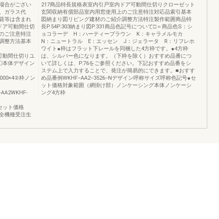
場合がござい
217商品特長規格表室内引戸室内ドア可動間仕切りクローゼット
、ガラス代
玄関収納有償部品室内用窓使用上のご注意特注対応品索引基本
賃等は含まれ
図納まり図リビング建材のご紹介調整方法特注製作範囲商品特
ドア可動間仕切
長P.54P.303納まり図P.331商品色記号について□＝商品色S：シ
のご注意特注
ョコラーデ H：ハーティーブラウン K：キャラメルモカ
調整方法基本
N：ニュートラル E：エッセン J：ジェラータ R：リフレホ
ワイト●枠はフラット下レールを同梱した4方枠です。●4方枠
枚建可動間仕切りユ
は、シルバー色になります。（下枠を除く）おすすめ品番につ
①本体デザイン
いて詳しくは、P.76をご参照ください。下記おすすめ品番をシ
ステム上で入力することで、発注が簡易的にできます。■おすす
97,000×4②枠ノン
め品番例WKHF−AA2−3526−Nデザイン呼称サイズ呼称色記号●セ
ット価格対象範囲（網掛け部）ノンケーシング本体ノンケーシ
AA2WKHF-
ング4方枠
別価格セット価格
込…全機種受注生