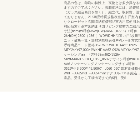
商品の色は、印刷の特性上、実物とは多少異なる
ますのでご了承ください。掲載価格には、消費税
（ガラス組込商品を除く）、組立代、取付費、運
ておりません。216商品特長規格表室内引戸室内
りクローゼット玄関収納有償部品室内用窓使用上
対応品索引基本図納まり図リビング建材のご紹介
寸法(mm)W呼称35W(DW)3464（877.5）H呼称
26H(DH)2600（2561）WDWDHH引違い戸4
ニット価格一覧・部材別規格表引戸Vレール方式
呼称商品コード価格3526W35WKHF-AA2□-0926-
MFY2×4¥97,000×4WKHF-AA6Z-0926-MFY6×4¥
ケーシングaa 4方枠89㎜幅□-3526-
MWMA¥60,500K1_L060_0602デザイン呼称WKHF-
AA6ノンケーシングノンケーシングサイズ呼称
3526¥448,500¥448,500K1_L060_0601部材
WKHF-AA2WKHF-AA64mmアクリルパネル組
産品。受注から工場出荷まで約5日。受5