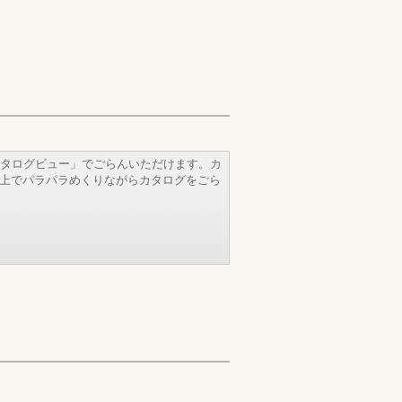
タログビュー」でごらんいただけます。カ
b上でパラパラめくりながらカタログをごら