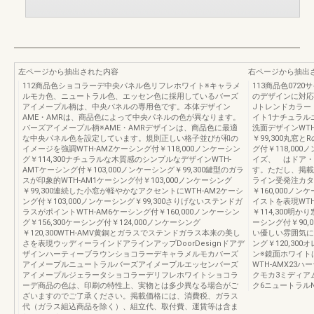
左ページから抽出された内容
右ページから抽出
112商品色ショコラーデ中央パネル色リフレホワイト※キャラメ
113商品色07
ルモカ色、ニュートラル色、エッセン色に採用しているバーズ
のデザインに対応
アイメープル柄は、中央パネルの専用色です。本体デザイン
Jトレンドカラー
AME・AMRは、商品色によって中央パネルの色が異なります。
イト1ナチュラル
バーズアイメープル柄※AME・AMRデザインは、商品色に最適
洗面デザインWTH
な中央パネル色を設定しています。規則正しい格子並びが和の
￥99,300丸窓
イメージを強調WTH-AMZケーシング付￥118,000ノンケーシン
グ付￥118,000
グ￥114,300ナチュラルな木質感のシンプルなデザインWTH-
イズ、 はドア・
AMTケーシング付￥103,000ノンケーシング￥99,300鍵型のガラ
す。ただし、掲載
スが印象的WTH-AM1ケーシング付￥103,000ノンケーシング
ライン受発注カタ
￥99,300連続した小窓が軽やかなアクセントにWTH-AM2ケーシ
￥160,000ノ
ング付￥103,000ノンケーシング￥99,300さりげないステンドガ
イストを表現WTH
ラスがポイントWTH-AM6ケーシング付￥160,000ノンケーシン
￥114,300明
グ￥156,300ケーシング付￥124,000ノンケーシング
ーシング付￥90,
￥120,300WTH-AMV黄銅とガラスでステンドガラス本来の美し
い優しい雰囲気にW
さを表現ウッディーラインドアラインアップDoorDesignドアデ
ング￥120,3
ザインハーティーブラウンショコラーデキャラメルモカバーズ
ン※鏡面ホワイト
アイメープルニュートラルバーズアイメープルエッセンバーズ
WTH-AMX23
アイメープルジェラータショコラーデリフレホワイトショコラ
クモカ3ミディア
ーデ商品の色は、印刷の特性上、実物とは多少異なる場合がご
ク6ニュートラル
ざいますのでご了承ください。掲載価格には、消費税、ガラス
代（ガラス組込商品を除く）、組立代、取付費、運賃等は含ま