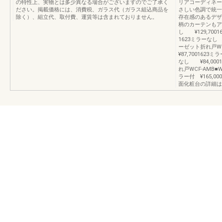
の特性上、実物とは多少異なる場合がございますのでご了承く
リアコーディネー
ださい。掲載価格には、消費税、ガラス代（ガラス組込商品を
さしい色調で統一
除く）、組立代、取付費、運賃等は含まれておりません。
存在感のあるデザ
柄のカーテンもア
し ¥129,700
1623ミラーなし 
ーゼット折れ戸W
¥87,700162
なし ¥84,000
れ戸WCF-AMB■
ラー付 ¥165,
面化粧台の詳細は