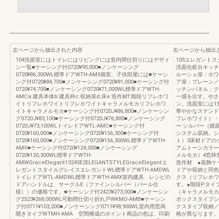
左ページから抽出された内容
右ページから抽出
104洗面室にはトイレにはリビングには室内間仕切りにはデザイ
105エレガント
ン一覧■ケーシング付0720¥90,000■ノンケーシング
洗面化粧台キッチ
0720¥86,300WL標準ドアWTH-AM5個室、子供部屋には■ケーシ
ルーシェ扉：ホワ
ング付0720¥84,700■ノンケーシング0720¥81,000■ケーシング付
ア扉：プレーン／
0720¥74,700■ノンケーシング0720¥71,000WL標準ドアWTH-
ッチンパネル：ク
AMCa:建具本体b:建具枠c:収納扉d:床e:造作材f:階段リフレホワ
一感を出す。やさ
イトリフレホワイトリフレホワイトキャラメルモカリフレホワ
ン。洗面室には1
イトキャラメルモカ■ケーシング付0720J¥86,800■ノンケーシン
華やかなステンド
グ0720J¥83,100■ケーシング付0720J¥76,800■ノンケーシング
フレホワイト）・
0720J¥73,100WLトイレドアWTL-AMC■ケーシング付
ー:シルバー（鏡
0720¥160,000■ノンケーシング0720¥156,300■ケーシング付
システム収納。シ
0720¥160,000■ノンケーシング0720¥156,300WL標準ドアWTH-
ト）3床材ドアの
AMV■ケーシング付0720¥124,000■ノンケーシング
アムトーンカラー
0720¥120,300WL標準ドアWTH-
メルモカ）4窓枠
AMWGraceElegant13245E2ELEGANTSTYLEGraceElegantエ
造作材 ●装飾ケ
レガントスタイルグレイスエレガントWL標準ドアWTH-AMDWL
ドアや収納と同色
トイレドアWTL-AMDWL標準ドアWTH-AMX室内建具 レシピの
クス（リフレホワ
ドアハンドルは、サークルE（ファインシルバー（パール仕
す。●階段Pタイ
様））の価格です。■ケーシング付2423¥273,000■ノンケーシン
（キャラメルモカ
グ2523¥268,000WL可動間仕切り折れ戸WKMO-AMB■ケーシン
ボックスタイプシ
グ付0711¥103,200■ノンケーシング0711¥98,900WL室内用窓両
クスタイプ収納／
開きタイプWTMH-AMA 空間構成のポイント商品の色は、印刷
格が異なります。