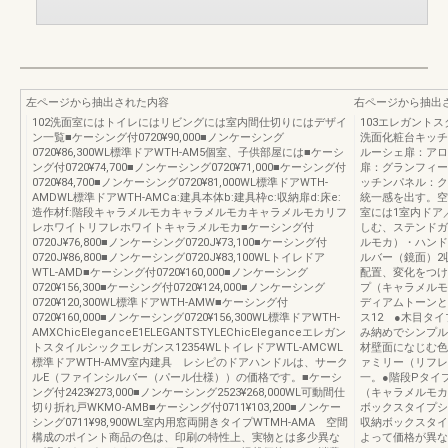
左ページから抽出された内容
右ページから抽出
102洗面室にはトイレにはリビングには室内間仕切りにはデザイ
103エレガント
ン一覧■ケーシング付0720¥90,000■ノンケーシング
洗面化粧台キッチ
0720¥86,300WL標準ドアWTH-AM5個室、子供部屋には■ケーシ
ルーシェ扉：アロ
ング付0720¥74,700■ノンケーシング0720¥71,000■ケーシング付
扉：グランフィー
0720¥84,700■ノンケーシング0720¥81,000WL標準ドアWTH-
ッチンパネル：ク
AMDWL標準ドアWTH-AMCa:建具本体b:建具枠c:収納扉d:床e:
統一感を出す。空
造作材f:階段キャラメルモカキャラメルモカキャラメルモカリフ
室には1室内ドア
レホワイトリフレホワイトキャラメルモカ■ケーシング付
しむ、ステンドガ
0720J¥76,800■ノンケーシング0720J¥73,100■ケーシング付
ルモカ）・ハンド
0720J¥86,800■ノンケーシング0720J¥83,100WLトイレドア
ルバー（鏡面）2
WTL-AMD■ケーシング付0720¥160,000■ノンケーシング
配置、変化をつけ
0720¥156,300■ケーシング付0720¥124,000■ノンケーシング
プ（キャラメルモ
0720¥120,300WL標準ドアWTH-AMW■ケーシング付
ディアムトーンと
0720¥160,000■ノンケーシング0720¥156,300WL標準ドアWTH-
ス12 ●木目タ
AMXChicEleganceE1ELEGANTSTYLEChicEleganceエレガン
み納めでシンプル
トスタイルシックエレガンス12354WLトイレドアWTL-AMCWL
材壁面になじむ色
標準ドアWTH-AMV室内建具 レシピのドアハンドルは、サーク
ァミリー（リフレ
ルE（ファインシルバー（パール仕様））の価格です。■ケーシ
一。●階段Pタイ
ング付2423¥273,000■ノンケーシング2523¥268,000WL可動間仕
（キャラメルモカ
切り折れ戸WKMO-AMB■ケーシング付0711¥103,200■ノンケー
ボックスタイプシ
シング0711¥98,900WL室内用窓両開きタイプWTMH-AMA 空間
収納ボックスタイ
構成のポイント商品の色は、印刷の特性上、実物とは多少異な
よって価格が異な