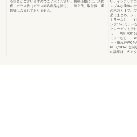
る場合がございますのでご了承ください。掲載価格には、消費
い。インテリアコ
税、ガラス代（ガラス組込商品を除く）、組立代、取付費、運
ンプルな曲線のデ
賃等は含まれておりません。
の木調とオフホワ
品にまとめ、シッ
ミラーなし ¥129
ング1623ミラーな
クローゼット折れ戸
し ¥87,7001
ミラーなし ¥84,
ット折れ戸WCF-
¥107,200W
の詳細は、各カタ