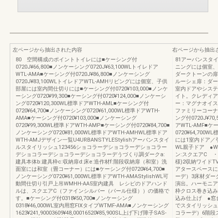
左ページから抽出された内容
右ページから抽出
80 空間構成のポイントトイレには■ケーシング付
81アーバンスタ
0720J¥66,800■ノンケーシング0720J¥63,100WLトイレドア
ニングには個室、
WTL-AMA■ケーシング付0720J¥86,800■ノンケーシング
ダークトーンの扉
0720J¥83,100WLトイレドアWTL-AMHリビングには個室、子供
ルーシェ扉：ダー
部屋には室内間仕切りには■ケーシング付0720¥103,000■ノンケ
室内ドアやシステ
ーシング0720¥99,300■ケーシング付0720¥124,000■ノンケーシ
イト。クレディア
ング0720¥120,300WL標準ドアWTH-AML■ケーシング付
ー：マグナオイス
0720¥64,700■ノンケーシング0720¥61,000WL標準ドアWTH-
ファミリーコーナー
AMA■ケーシング付0720¥103,000■ノンケーシング
ング付0720J¥70
0720¥99,300WL標準ドアWTH-AMP■ケーシング付0720¥84,700■
アWTL-AMF■ケ
ノンケーシング0720¥81,000WL標準ドアWTH-AMHWL標準ドア
0720¥64,70
WTH-AMJデザイン一覧U4URBANSTYLEStylishアーバンスタイ
には1室内ドア／
ルスタイリッシュ123456ショコラーデショコラーデショコラー
WL親子ドア ●
デショコラーデショコラーデショコラーデうづくり調ダークa:
ン:スクエアC 
建具本体b:建具枠c:収納扉d:床e:造作材f:階段収納扉（和室）洗
様)2収納ワイド
面室には和室（畳コーナー）には■ケーシング付0720¥64,700■
アタースペースに
ノンケーシング0720¥61,000WL標準ドアWTH-AMAStylishWL可
ーデ）3床材ダー
動間仕切り引戸上吊WMHH-AA5室内建具 レシピのドアハンド
演出。ハーモニア
ルは、スクエアC（ファインシルバー（パール仕様））の価格で
枠クロス巻き込み
す。■ケーシング付0318¥50,700■ノンケーシング
込み仕上げ ●窓
0318¥46,000WL室内用窓FIXタイプWTMF-AMA■ノンケーシング
でスタイリッシュ
1623¥241,90003609¥48,00016520¥85,900SL上げ下げ障子SAS-
コラーデ）6階段