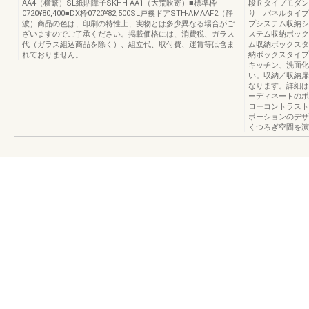
AA4（横繁）SL紙貼障子SKHH-AA1（大荒吹寄）■標準枠
段Ｒタイプモダン
0720¥80,400■DX枠0720¥82,500SL戸襖ドアSTH-AMAAF2（静
り パネルタイプ
波）商品の色は、印刷の特性上、実物とは多少異なる場合がご
プシステム収納シ
ざいますのでご了承ください。掲載価格には、消費税、ガラス
ステム収納ボック
代（ガラス組込商品を除く）、組立代、取付費、運賃等は含ま
ム収納ボックスタ
れておりません。
納ボックスタイプ
キッチン、洗面化
い。収納／収納扉
なります。詳細は
ーディネートのポ
ローコントラスト
ポーションのデザ
くつろぎ空間を演