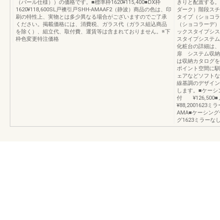
（パール仕様））の価格です。■標準枠1620¥115,400■DX枠
きりと配置する。
1620¥118,600SL戸襖引戸SHH-AMAAF2（静波）商品の色は、印
ダーク）階段スチ
刷の特性上、実物とは多少異なる場合がございますのでご了承
タイプ（ショコラ
ください。掲載価格には、消費税、ガラス代（ガラス組込商品
（ショコラーデ）
を除く）、組立代、取付費、運賃等は含まれておりません。※下
ックスタイプシス
枠色変更特注価格
スタイプシステム
化粧台の詳細は、
扉 システム収納
は収納カタログを
ポイント空間に馴
ェアなどソフトな
線基調のデザイン
します。■ケーシン
付 ¥126,50
¥88,200162
AMA■ケーシング
グ1623ミラーなし