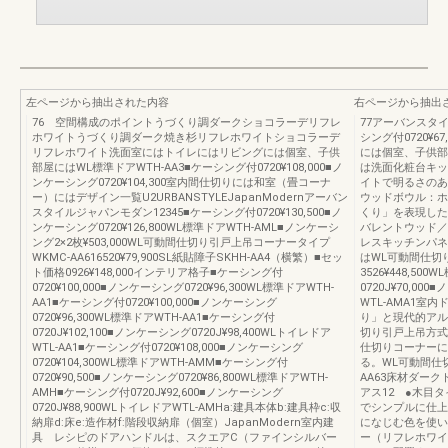
左ページから抽出された内容
右ページから抽出
76 空間構成のポイントうづくり調ダークショコラーデリフレ
77アーバンスタ
ホワイトうづくり調ダーク焼き杉リフレホワイトショコラーデ
シング付0720¥67
リフレホワイト洗面室にはトイレにはリビングには個室、子供
には個室、子供部
部屋にはWL標準ドアWTH-AA3■ケーシング付0720¥108,000■ノ
は洗面化粧台キッ
ンケーシング0720¥104,300室内間仕切りには和室（畳コーナ
イトで明るさのあ
ー）にはデザイン一覧U2URBANSTYLEJapanModernアーバン
ウッドボウル：ホ
スタイルジャパンモダン12345■ケーシング付0720¥130,500■ノ
くり」を表現した
ンケーシング0720¥126,800WL標準ドアWTH-AML■ノンケーシ
バレントウッド／
ング2×2枚¥503,000WL可動間仕切り引戸上吊コーナータイプ
レスキッチンパネ
WKMC-AA616520¥79,900SL紙貼障子SKHH-AA4（横繁）■セッ
はWL可動間仕切り
ト価格0926¥148,000インテリア格子■ケーシング付
3526¥448,50
0720¥100,000■ノンケーシング0720¥96,300WL標準ドアWTH-
0720J¥70,00
AA1■ケーシング付0720¥100,000■ノンケーシング
WTL-AMA1
0720¥96,300WL標準ドアWTH-AA1■ケーシング付
り」と現代的アル
0720J¥102,100■ノンケーシング0720J¥98,400WLトイレドア
切り引戸上吊方式 
WTL-AA1■ケーシング付0720¥108,000■ノンケーシング
仕切りコーナーに
0720¥104,300WL標準ドアWTH-AMM■ケーシング付
る。WL可動間仕
0720¥90,500■ノンケーシング0720¥86,800WL標準ドアWTH-
AA63床材ダー
AMH■ケーシング付0720J¥92,600■ノンケーシング
アス12 ●木目
0720J¥88,900WLトイレドアWTL-AMHa:建具本体b:建具枠c:収
でシンプルに仕上
納扉d:床e:造作材f:階段収納扉（個室）JapanModern室内建
になじむ色を使い
具 レシピのドアハンドルは、スクエアC（ファインシルバー
ー（リフレホワイ