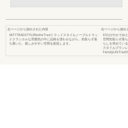
左ページから抽出された内容
右ページから抽出
66T1TRADSTYLENobleTradトラッドスタイルノーブルトラッ
67のびやかでゆ
ドクラシカルな雰囲気の中に品格を漂わせながら、気取らず落
空間気取らず落ち
ち着いた、親しみやすい空間を創造します。
らしを求めている方
スタイルプランレ
FamilyLifeTradS