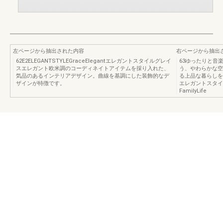
左ページから抽出された内容
右ページから抽出
62E2ELEGANTSTYLEGraceElegantエレガントスタイルグレイ
63ゆったりと音
スエレガント欧米調のコーディネイトアイテムを採り入れた、
う、やわらかな空
気品のあるインテリアデザイン。曲線を基調にした装飾的なデ
る上品な暮らしを望
ザインが特徴です。
エレガントスタイ
FamilyLife