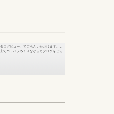
タログビュー」でごらんいただけます。カ
b上でパラパラめくりながらカタログをごら