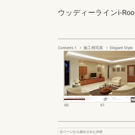
ウッディーラインi-Roomカ
Contents.1
施工例写真
Elegant Style
60
61
左ページから抽出された内容