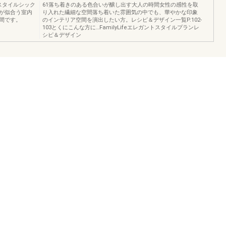
ントスタイルシック
61落ち着きのある色合いが醸し出す大人の時間女性の感性を取
が似合う室内
り入れた繊細な空間落ち着いた雰囲気の中でも、華やかな印象
間です。
のインテリア空間を演出したい方。レシピ＆デザイン一覧P.102-
103とくにこんな方に…FamilyLifeエレガントスタイルプランレ
シピ＆デザイン