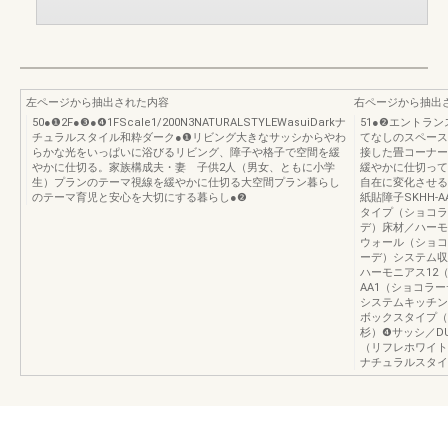
左ページから抽出された内容
右ページから抽出
50●❶2F●❸●❹1FScale1/200N3NATURALSTYLEWasuiDarkナ
51●❷エントラ
チュラルスタイル和粋ダーク●❶リビング大きなサッシからやわ
てなしのスペース
らかな光をいっぱいに浴びるリビング、障子や格子で空間を緩
接した畳コーナー
やかに仕切る。家族構成夫・妻 子供2人（男女、ともに小学
緩やかに仕切って
生）プランのテーマ視線を緩やかに仕切る大空間プラン暮らし
自在に変化させる
のテーマ育児と安心を大切にする暮らし●❷
紙貼障子SKHH
タイプ（ショコラ
デ）床材／ハーモ
ウォール（ショコ
ーデ）システム収
ハーモニアス12（
AA1（ショコラ
システムキッチン
ボックスタイプ（
杉）❹サッシ／D
（リフレホワイト
ナチュラルスタイ