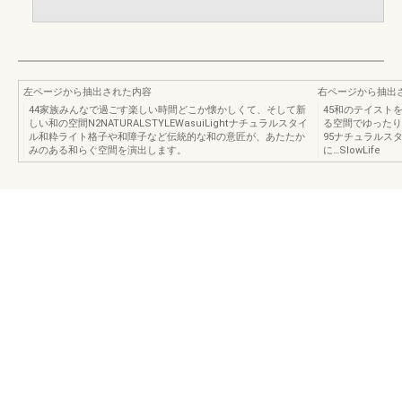
左ページから抽出された内容
右ページから抽出
44家族みんなで過ごす楽しい時間どこか懐かしくて、そして新
45和のテイスト
しい和の空間N2NATURALSTYLEWasuiLightナチュラルスタイ
る空間でゆったり
ル和粋ライト格子や和障子など伝統的な和の意匠が、あたたか
95ナチュラルス
みのある和らぐ空間を演出します。
に…SlowLife