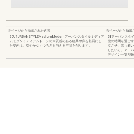
左ページから抽出された内容
右ページから抽出
30U7URBANSTYLEMediumModernアーバンスタイルミディア
31アーバンスタ
ムモダンミディアムトーンの木質感のある建具や床を基調にし
欒の時間を過ごす
た室内は、穏やかなくつろぎを与える空間を創ります。
立させ、落ち着い
したい方。アーバ
デザイン一覧P.86-