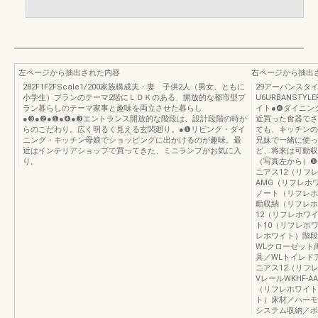
左ページから抽出された内容
右ページから抽出
282F1F2FScale1/200家族構成夫・妻 子供2人（男女、ともに
29アーバンスタ
小学生）プランのテーマ2階にＬＤＫのある、開放的な都市型プ
U6URBANSTY
ラン暮らしのテーマ家事と趣味を両立させた暮らし
イト●❹ダイニン
●❸●❷●❶●❹●❸エントランス開放的な階段は、設計段階の時か
近買った食器でさ
らのこだわり。広く明るく見える玄関廻り。●❶リビング・ダイ
ても、キッチンの
ニング・キッチン母娘でショッピングに出かけるのが趣味。最
兄妹で一緒に使っ
近はインテリアショップで買ってきた、ミニランプがお気に入
ど、将来は可動収
り。
（写真左から）❶
ニアス12（リフ
AMG（リフレホ
ノート（リフレホ
動収納（リフレホ
12（リフレホワ
ト10（リフレホ
レホワイト）階段
WLクローゼット
具／WLトイレド
ニアス12（リフ
VレールWKHF
（リフレホワイト
ト）床材／ハーモ
システム収納／ボ