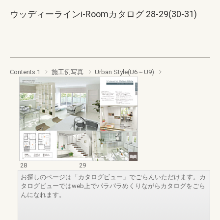
ウッディーラインi-Roomカタログ 28-29(30-31)
Contents.1
施工例写真
Urban Style(U6～U9)
28
29
お探しのページは「カタログビュー」でごらんいただけます。カ
タログビューではweb上でパラパラめくりながらカタログをごら
んになれます。