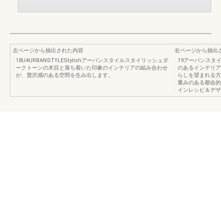
左ページから抽出された内容
右ページから抽出
18U4URBANSTYLEStylishアーバンスタイルスタイリッシュダ
19アーバンスタ
ークトーンの木目と落ち着いた印象のインテリアの組み合わせ
のあるインテリア
が、贅沢感のある空間を生み出します。
らしを望まれる方
重みのある都会的
インレシピ＆デザイン