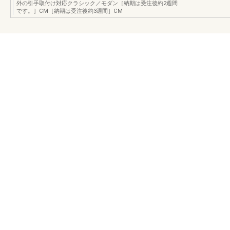
外の引手取付け対応クラシック／モダン［納期は受注後約2週間
です。］CM［納期は受注後約3週間］CM