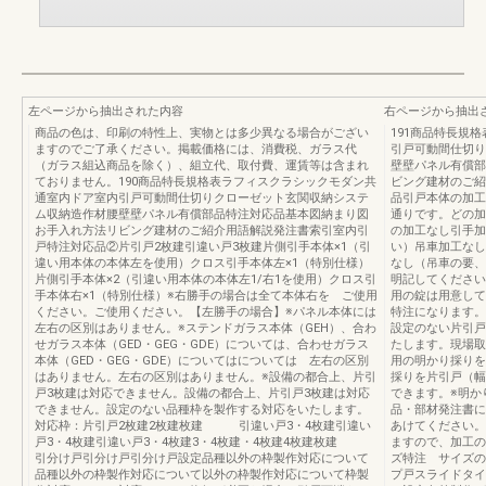
左ページから抽出された内容
右ページから抽出
商品の色は、印刷の特性上、実物とは多少異なる場合がござい
191商品特長規
ますのでご了承ください。掲載価格には、消費税、ガラス代
引戸可動間仕切り
（ガラス組込商品を除く）、組立代、取付費、運賃等は含まれ
壁壁パネル有償部
ておりません。190商品特長規格表ラフィスクラシックモダン共
ビング建材のご紹
通室内ドア室内引戸可動間仕切りクローゼット玄関収納システ
品引戸本体の加工
ム収納造作材腰壁壁パネル有償部品特注対応品基本図納まり図
通りです。どの加
お手入れ方法リビング建材のご紹介用語解説発注書索引室内引
の加工なし引手加
戸特注対応品②片引戸2枚建引違い戸3枚建片側引手本体×1（引
い）吊車加工なし
違い用本体の本体左を使用）クロス引手本体左×1（特別仕様）
なし（吊車の要、
片側引手本体×2（引違い用本体の本体左1/右1を使用）クロス引
明記してください
手本体右×1（特別仕様）※右勝手の場合は全て本体右を ご使用
用の錠は用意して
ください。ご使用ください。【左勝手の場合】※パネル本体には
特注になります。
左右の区別はありません。※ステンドガラス本体（GEH）、合わ
設定のない片引戸
せガラス本体（GED・GEG・GDE）については、合わせガラス
たします。現場取
本体（GED・GEG・GDE）についてはについては 左右の区別
用の明かり採りを
はありません。左右の区別はありません。※設備の都合上、片引
採りを片引戸（幅
戸3枚建は対応できません。設備の都合上、片引戸3枚建は対応
できます。※明か
できません。設定のない品種枠を製作する対応をいたします。
品・部材発注書に
対応枠：片引戸2枚建2枚建枚建 引違い戸3・4枚建引違い
あけてください。
戸3・4枚建引違い戸3・4枚建3・4枚建・4枚建4枚建枚建
ますので、加工の
引分け戸引分け戸引分け戸設定品種以外の枠製作対応について
ズ特注 サイズの
品種以外の枠製作対応について以外の枠製作対応について枠製
プ戸スライドタイ