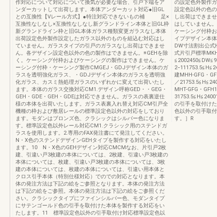
作対応について対応について換気が必要な場合、引戸下端をア
の設定色外製作ガ
ンダーカットして出荷します。本体アンダーカット対応●旧GL
設定色以外の色の
との互換性【Vレール方式】●特注対応できないもの補 足×
し出荷はできませ
互換性なしなし×互換性なしなし新グランドライン本体と旧GL枠
はしていません
新グランドライン枠と旧GL本体ガラス種類変更ガラスなし本体
ケーシング付枠お
出荷設定色外製作設定したガラス以外のものを組込む対応はし
イプデザイン本体
ていません。ガラスタイプの引戸のガラスなし出荷はできませ
DW寸法割出公式
ん。各デザイン設定色以外の色の製作はできません。※GEHを除
式片引戸標準MKH-
く。ケーシング付枠およびケーシングの製作はできません。ケ
≦2002450≦DW≦
ーシング付枠・ケーシング製作CMGEJ・GDJデザイン本体のガ
2−111753.5≦H≦
ラスを透明強化ガラス、・GDJデザイン本体のガラスを透明強
建MHH-GFG・GF
化ガラス、カスミ熱処理ガラスのいずれかに変えて出荷いたし
／21753.5≦H≦2
ます。本体のガラス交換対応CM1.デザイン呼称GED・・GEG・
MHT-GFG・GFH
GEH・GDE・GEH・GDEは対応できません。ガラスの表裏逆仕
31753.5≦H≦24
様の本体を出荷いたします。ガラス表裏入れ替え対応CM引戸全
の引手を取付けた
機種の枠および敷居レールの標準設定色以外の対応をしており
色以外の引手取付
ます。モダンはブロンズ色、クラシックはシルバー色になりま
す。］R
す。標準設定色以外レール対応CM1.クラシック用のステンドガ
ラスを使用します。2.専用のFAX発注書にて発注してください。
N・X色のステンドデザインGEHタイプを製作する対応をいたし
ます。10 N・X色のGEHデザイン対応CMCMなお、片引戸2枚
建、引違い戸3枚建の本体については、2枚建、引違い戸3枚建の
本体については、枚建、引違い戸3枚建の本体については、3枚
建の本体については、枚建の本体については、引違い用本体と
クロス引手本体（特別仕様対応）でのでの対応となります。本
体の発注方法は下記の絵をご参照となります。本体の発注方法
は下記の絵をご参照。本体の発注方法は下記の絵をご参照くだ
さい。クラシックタイプにファインシルバー色、モダンタイプ
にサテンゴールド色の引手を取付けた本体を製作する対応をい
たします。11 標準設定色以外の引手取付け対応標準設定色以