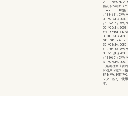
2−111559≦H≦2
幅高さW範囲（m
（mm）DH範囲（
≦1884651≦DW≦
301975≦H≦2089
≦1884651≦DW≦
301975≦H≦2089
Ｗ≦1884811≦D
302035≦H≦208
GDDGDE・GDFG
301975≦H≦2089
≦1920450≦DW≦
301559≦H≦2089
≦1920651≦DW≦
301975≦H≦20
［納期は受注後約
片引戸（標準・幅
874≦W≦19547
ンダー錠をご使用
す。