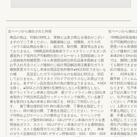
左ページから抽出された内容
右ページから抽出
商品の色は、印刷の特性上、実物とは多少異なる場合がござい
189商品特長規
ますのでご了承ください。掲載価格には、消費税、ガラス代
引戸可動間仕切り
（ガラス組込商品を除く）、組立代、取付費、運賃等は含まれ
壁壁パネル有償部
ておりません。188商品特長規格表ラフィスクラシックモダン共
ビング建材のご紹
通室内ドア室内引戸可動間仕切りクローゼット玄関収納システ
本体DWとDHの比
ム収納造作材腰壁壁パネル有償部品特注対応品基本図納まり図
寸は、開閉に支障
お手入れ方法リビング建材のご紹介用語解説発注書索引ガラス
ても製作できませ
種類変更ガラスなし本体出荷設定色外製作●特注対応できないも
応の場合は、エッ
の補 足設定したガラス以外のものを組込む特注は、対応
す。、GDBを除
しておりません。ガラスタイプのドアのガラスなし出荷はでき
横手材（フィルム
ません。各デザイン設定色以外の色の製作はできません。※GEH
特寸対応の場合は
を除く。●旧GLとの互換性×互換性なしなし×互換性なしなし
なります。引戸本
新グランドライン本体と旧GL枠 新グランドライン枠と旧GL本
は下記の通りです
体室内ドア特注対応品②ウッディーラインで使用している旗丁
い。引戸の加工な
番を取付ける為の本体と枠の加工を、特注にて対応いたしま
ください）戸車加
す。 旗丁番仕様対応101.枠の発注の際、丁番色を指定してく
い）上部ガイドロ
ださい。枠の発注の際、丁番色を指定してください。ケーシン
不要も明記してく
グ付枠およびケーシングの製作はできません。ケーシング付
要、不要も明記し
枠・ケーシング製作RCMGEJ・GDJデザイン本体のガラスを透
も明記してくださ
明強化ガラス、カスミ・GDJデザイン本体のガラスを透明強化
用引戸の明かり採
ガラス、カスミ熱処理ガラスに変えて出荷いたします。 本体
用意しておりませ
のガラス交換対応11CM1.デザイン呼称GED・GEG・GEH・GDE
本体両側錠加工特