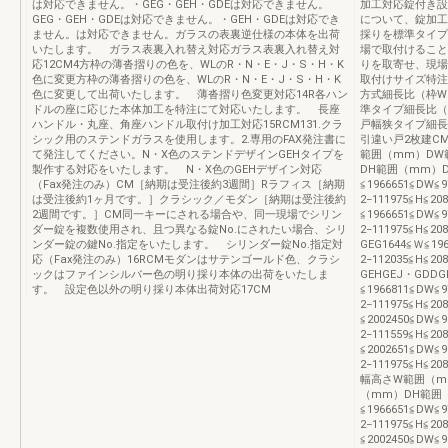
は対応できません。・GEG・GEH・GDEは対応できません。
加工対応錠付き設
GEG・GEH・GDEは対応できません。・GEH・GDEは対応でき
について、錠加工
ません。は対応できません。ガラスの表裏逆仕様の本体を出荷
採りを標準タイプ
いたします。 ガラス表裏入れ替え対応ガラス表裏入れ替え対
場で取付けること
応12CM4方枠の薄沓摺りの色を、WLのR・N・E・J・S・H・K
りを取寄せ、現場
色に変更方枠の薄沓摺りの色を、WLのR・N・E・J・S・H・K
取付けサイズ特注
色に変更して出荷いたします。 薄沓摺り色変更対応14R各ハン
方式細長比（枠W、H
ドルの座に応じた本体加工を特注にて対応いたします。 長座
準タイプ細長比（枠W
ハンドル・丸座、角座ハンドル取付け加工対応15RCM131.クラ
戸幅狭タイプ細長比
シック用のステンドガラスを使用します。2.専用のFAX発注書に
引違い戸2枚建C
て発注してください。N・X色のステンドデザインGEHタイプを
範囲（mm）DW
製作する対応をいたします。 N・X色のGEHデザイン対応
DH範囲（mm）DH
（Fax発注のみ）CM［納期は受注後約3週間］Rラフィス［納期
≦1966651≦DW≦
は受注後約1ヶ月です。］クラシック／モダン［納期は受注後約
2−111975≦H≦20
2週間です。］CM同一キーにされる場合や、同一現場でシリン
≦1966651≦DW≦
ダー錠を複数使用され、且つ異なる錠No.にされたい場合、シリ
2−111975≦H≦20
ンダー錠の鍵No.指定をいたします。 シリンダー錠No.指定対
GEG1644≦Ｗ≦19
応（Fax発注のみ）16RCMモダンはサテンゴールド色、クラシ
2−112035≦H≦20
ックはファインシルバー色の明り採り本体の出荷をいたしま
GEHGEJ・GDDG
す。 設定色以外の明り採り本体出荷対応17CM
≦1966811≦DW≦
2−111975≦H≦20
≦2002450≦DW≦
2−111559≦H≦20
≦2002651≦DW≦
2−111975≦H≦2
幅高さW範囲（m
（mm）DH範囲（
≦1966651≦DW≦
2−111975≦H≦20
≦2002450≦DW≦