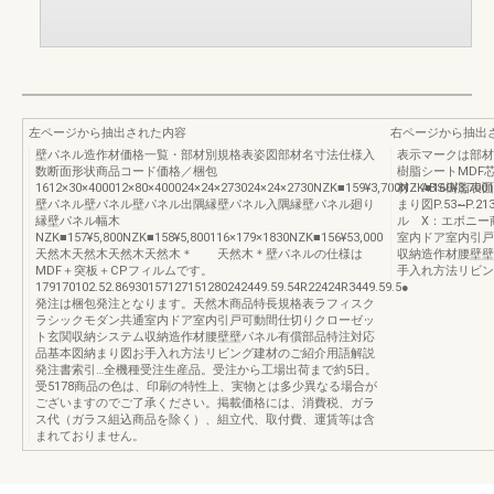
左ページから抽出された内容
右ページから抽出
壁パネル造作材価格一覧・部材別規格表姿図部材名寸法仕様入
表示マークは部材
数断面形状商品コード価格／梱包
樹脂シートMDF
1612×30×400012×80×400024×24×273024×24×2730NZK■159¥3,700NZK■160¥3,700
材：ABS樹脂表
壁パネル壁パネル壁パネル出隅縁壁パネル入隅縁壁パネル廻り
まり図P.53~̶
縁壁パネル幅木
ル X：エボニー
NZK■157¥5,800NZK■158¥5,800116×179×1830NZK■156¥53,000
室内ドア室内引戸
天然木天然木天然木天然木＊ 天然木＊壁パネルの仕様は
収納造作材腰壁壁
MDF＋突板＋CPフィルムです。
手入れ方法リビン
179170102.52.86930157127151280242449.59.54R22424R3449.59.5●
発注は梱包発注となります。天然木商品特長規格表ラフィスク
ラシックモダン共通室内ドア室内引戸可動間仕切りクローゼッ
ト玄関収納システム収納造作材腰壁壁パネル有償部品特注対応
品基本図納まり図お手入れ方法リビング建材のご紹介用語解説
発注書索引…全機種受注生産品。受注から工場出荷まで約5日。
受5178商品の色は、印刷の特性上、実物とは多少異なる場合が
ございますのでご了承ください。掲載価格には、消費税、ガラ
ス代（ガラス組込商品を除く）、組立代、取付費、運賃等は含
まれておりません。