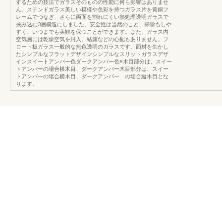
するための技法でガラスそのものの性能に何ら影響はありませ
ん。ステンドガラス美しい模様や色彩を持つガラス片を黄銅フ
レームでつなぎ、さらに両面を割れにくい熱処理透明ガラスで
挟み込む3層構造にしました。安全性は当然のこと、掃除もしや
すく、いつまでも美観を保つことができます。また、ガラス内
空気層には乾燥空気を封入。結露などの心配もありません。フ
ロート板ガラス一般的な無色透明のガラスです。面材を生かし
たシンプルなフラットデザインシンプルなスリットガラスデザ
インスイートアンバー色ダークアンバー色※木目部分は、スイー
トアンバーの場合横木目、ダークアンバー木目部分は、スイー
トアンバーの場合横木目、ダークアンバー の場合縦木目とな
ります。