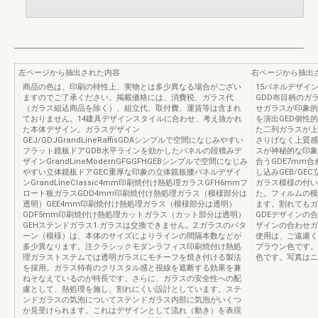
左ページから抽出された内容
右ページから抽出
商品の色は、印刷の特性上、実物とは多少異なる場合がござい
15パネルデザイ
ますのでご了承ください。掲載価格には、消費税、ガラス代
GDD布目柄のガ
（ガラス組込商品を除く）、組立代、取付費、運賃等は含まれ
せガラスが印象的
ておりません。14建具デザインスタイルに合わせ、考え抜かれ
を演出GED個性
た本体デザイン。ガラスデザイン
た二列ガラスが上
GEJ/GDJGrandLineRaffisGDAシンプルで空間になじみやすい
さりげなく上質感
フラット鏡板ドアGDB水平ラインを効かしたパネルの段積みデ
スが神秘的な印象
ザインGrandLineModernGFGGFHGEBシンプルで空間になじみ
合うGDE7mm合
やすい立体鏡板ドアGEC重厚な印象の立体鏡板腰パネルデザイ
し込みGEB/GE
ンGrandLineClassic4mm印刷焼付け熱処理ガラスGFH6mmフ
ガラス模様の付い
ロート板ガラスGDD4mm印刷焼付け熱処理ガラス（模様部分は
た。フィルムの模
透明）GEE4mm印刷焼付け熱処理ガラス（模様部分は透明）
ます。割れてもガ
GDF5mm印刷焼付け熱処理カットガラス（カット部分は透明）
GDEデザインの
GEHステンドガラス1.ガラスは交換できません。2.ガラスのパタ
ザインの合わせガ
ーン（模様）は、本体のサイズによりラインの間隔本数などが
使用は、ご遠慮く
多少異なります。注クラシックモダンラフィス印刷焼付け熱処
ブラウン色です。
理ガラストステムでは透明ガラスにモチーフを焼き付ける製法
色です。写真はニ
を採用。ガラス特有のクリスタル感と視線を遮断する効果を兼
ねそなえているのが特長です。さらに、ガラスの安全性への配
慮として、熱処理を施し、割れにくい設計としています。ステ
ンドガラスの気泡についてステンドガラス内部に気泡がいくつ
か見受けられます。これはデザインとして流れ（動き）を表現