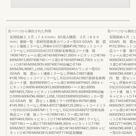
左ページから抽出された内容
右ページから抽出
玄関収納２.５尺（７４０mm）3尺両入隅用、３尺（８９０
玄関収納４尺（１
mm）価格一覧・部材別規格表カウンター型GS-GDA内 観 図
GDA内 観 図セ
セット価格ミラーなし呼称A-C07Z1価格¥108,700セットコード
¥152,300セッ
ミラーなしSG□GSGDAC07Z1部材名称商品コード価 格
品コード価 格1185
740W740ウォール扉□-W740-MEPA¥21,000キャビネット□-W740-
ウォール扉□-W740
MXMZ¥15,800740B740ベース扉□-B740-MEPA¥25,700キャビネ
MXMZ¥23,60011
ット□-B740-MXMZ¥39,400740D740台輪□-D740-
ス扉□-B740-MEP
MXMZ¥6,800K1_L058_10227402330920540カウンター型GS-
MXMZ¥50,00011
GDA内 観 図セット価格ミラーなし呼称A-C08Z1価格
MXMZ¥8,400K1_
¥108,700セットコードミラーなしSG□GSGDAC08Z1部材名称商
内 観 図セット価
品コード価 格890W890ウォール扉□-W890-MEPA¥21,000キャ
ーなし呼称A-K12
ビネット□-W890-MXMZ¥15,800890B890ベース扉□-B890-
SG□GSGDAK1
MEPA¥25,700キャビネット□-B890-MXMZ¥39,400890D890台輪
コード価 格ミラー付4
□-D890-MXMZ¥6,800K1_L058_10242330890920540ロッカー型
キャビネット□-T44
GS-GDA内 観 図セット価格ミラー付呼称A-B07M1価格
扉□-T445-MEPA
¥149,900ミラーなし呼称A-B07Z1価格¥129,200セットコードミラ
MXMZ¥21,0001
ー付SG□GSGDAB07M1ミラーなしSG□GSGDAB07Z1部材名称
ォール扉□-W740-
商品コード価 格ミラー付740M740ミラー扉□-M740-
MXMZ¥23,6007
MEPA¥69,000キャビネット□-T740-MXMZ¥27,300ミラーなし
ット□-B740-MXM
740T740トール扉□-T740-MEPA¥48,300キャビネット□-T740-
MXZZTT445¥4,7
MXMZ¥27,300740W740ウォール扉□-W740-MEPA¥21,000キャビ
MXMZ¥8,400K1_
ネット□-W740-MXMZ¥15,800740TT740追加棚板
ー型GS-GDA内