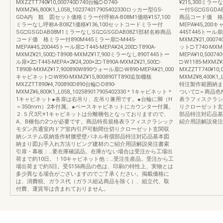
MXZZTT740¥10,000740D740台輪□-D740-
¥215,300ミラー
MXMZ¥6,800K1_L058_102374017905402330ロッカー型GS-
ー付SG□GSGDA
GDA内 観 図セット価格ミラー付呼称A-B08M1価格¥157,100
商品コード価 格ミラ
ミラーなし呼称A-B08Z1価格¥136,100セットコードミラー付
MEPA¥45,200
SG□GSGDAB08M1ミラーなしSG□GSGDAB08Z1部材名称商品
445T445トール扉□
コード価 格ミラー付890M445ミラー扉□-M445-
MXMZ¥21,0007
MEPA¥45,200445トール扉□-T445-MEPA¥24,200□-T890A-
ット□-T740-MXM
MXMZ¥21,500□-T890B-MXMZ¥17,900ミラーなし890T445トー
MEPA¥10,500
ル扉×2□-T445-MEPA×2¥24,200×2□-T890A-MXMZ¥21,500□-
□-W1185-MXMZ
T890B-MXMZ¥17,900890W890ウォール扉□-W890-MEPA¥21,000
MXZZTT740¥10,
キャビネット□-W890-MXMZ¥15,800890TT890追加棚板
MXMZ¥8,400K1_
MXZZTT890¥4,700890D890台輪□-D890-
特注製作範囲納まり
MXMZ¥6,800K1_L058_102589017905402330＊1キャビネット＊
ついて□＝商品色
1キャビネット●各扉は右吊り、左吊り兼用です。●台輪に脚（H
表ラフィスクラシ
＝350mm）2本付属。●ベースキャビネットにカウンター付属。
りクローゼット玄
２.５尺3尺※1キャビネットは分離梱包となっておりますので、
部品特注対応品基
A、B梱包の2つが必要です。商品特長規格表ラフィスクラシック
紹介用語解説発注
モダン共通室内ドア室内引戸可動間仕切りクローゼット玄関収
納システム収納造作材腰壁壁パネル有償部品特注対応品基本図
納まり図お手入れ方法リビング建材のご紹介用語解説発注書索
引扉・幕板：…要在庫確認品。在庫がない場合は受注から工場出
荷まで約10日。！10キャビネット他：…受注生産品。受注から工
場出荷まで約5日。受5156商品の色は、印刷の特性上、実物とは
多少異なる場合がございますのでご了承ください。掲載価格に
は、消費税、ガラス代（ガラス組込商品を除く）、組立代、取
付費、運賃等は含まれておりません。