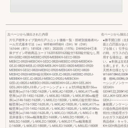
左ページから抽出された内容
右ページから抽出
片引戸標準タイプ室内引戸ユニット価格一覧・部材別規格表Vレ
●勝手開口部（左
ール方式基本寸法（㎜）W呼称H呼称H（DH）W（DW）
面と凸凹面があり
161644（811）181824（901）202035（1976）DWWDHH①本
プを除く）引手位
体デザイン呼称商品コード162018201620錠付1820錠付錠なし用
の時、ガラスの凸
KH-GEB□-0820-MEBB□-0920-MEBBKH-GEC□-0820-
用する場合は、鍵
MEBC□-0920-MEBCKH-GED□-0820-MEBD□-0920-MEBDKH-
い。●本体は左右
GEJ□-0820-MEBJ□-0920-MEBJKH-GEE□-0820-MEBE□-0920-
を表します。R／
MEBEKH-GEG□-0820-MEBG□-0920-MEBGKH-GEH□-0820-
天然木仕様となり
MEBH□-0920-MEBH錠付用KH-GEBJ□-0820J-MEBB□-0920J-
W16W18¥60,000¥6
MEBBKH-GECJ□-0820J-MEBC□-0920J-MEBCKH-
価 格¥6,000¥6,
GEDJ□-0820J-MEBD□-0920J-MEBDKH-GEJJKH-GEEJKH-
ーシングノンケーシ
GEGJKH-GEHJ②枠ノンケーシングａ＋ｃａ3方枠錠無用156㎜
GEGKH-
幅壁厚(㎜)116-130□-1620R／L-MXLA□-1820R／L-MXLA171㎜幅
GEH¥122,200¥143
壁厚(㎜)131-145□-1620R／L-MXLB□-1820R／L-MXLB180㎜幅壁
GEJJKH-GEEJKH
厚(㎜)146-160□-1620R／L-MXLC□-1820R／L-MXLC錠付用156㎜
GEHJ――――――
幅壁厚(㎜)116-130□-1620JR／L-MXLA□-1820JR／L-MXLA171㎜
象範囲ノンケーシ
幅壁厚(㎜)131-145□-1620JR／L-MXLB□-1820JR／L-MXLB180㎜
の場合商品特長特注製
幅壁厚(㎜)146-160□-1620JR／L-MXLC□-1820JR／L-MXLCｃ敷
焼付け熱処理ガラ
居床後張り156㎜幅薄敷居□-1600R／L-MXLD□-1800R／L-
わせガラス組込KH-
MXLD□-1600R／L-MXLD□-1800R／L-MXLD171㎜幅薄敷居
商品色K：キャラ
□-1600R／L-MXLE□-1800R／L-MXLE□-1600R／L-MXLE□-1800R
KH-GEH商品