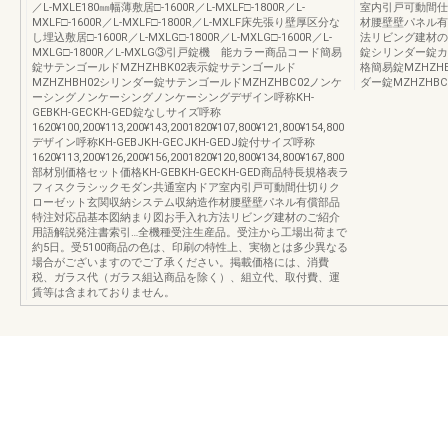
／L-MXLE180㎜幅薄敷居□-1600R／L-MXLF□-1800R／L-
室内引戸可動間仕
MXLF□-1600R／L-MXLF□-1800R／L-MXLF床先張り壁厚区分な
材腰壁壁パネル有
し埋込敷居□-1600R／L-MXLG□-1800R／L-MXLG□-1600R／L-
法リビング建材の
MXLG□-1800R／L-MXLG③引戸錠機 能カラー商品コード簡易
錠シリンダー錠
錠サテンゴールドMZHZHBK02表示錠サテンゴールド
格簡易錠MZHZHBK
MZHZHBH02シリンダー錠サテンゴールドMZHZHBC02ノンケ
ダー錠MZHZHBC02
ーシングノンケーシングノンケーシングデザイン呼称KH-
GEBKH-GECKH-GED錠なしサイズ呼称
1620¥100,200¥113,200¥143,2001820¥107,800¥121,800¥154,800
デザイン呼称KH-GEBJKH-GECJKH-GEDJ錠付サイズ呼称
1620¥113,200¥126,200¥156,2001820¥120,800¥134,800¥167,800
部材別価格セット価格KH-GEBKH-GECKH-GED商品特長規格表ラ
フィスクラシックモダン共通室内ドア室内引戸可動間仕切りク
ローゼット玄関収納システム収納造作材腰壁壁パネル有償部品
特注対応品基本図納まり図お手入れ方法リビング建材のご紹介
用語解説発注書索引…全機種受注生産品。受注から工場出荷まで
約5日。受5100商品の色は、印刷の特性上、実物とは多少異なる
場合がございますのでご了承ください。掲載価格には、消費
税、ガラス代（ガラス組込商品を除く）、組立代、取付費、運
賃等は含まれておりません。