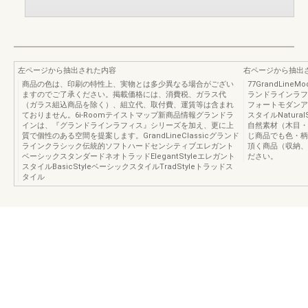
左ページから抽出された内容
右ページから抽出
商品の色は、印刷の特性上、実物とは多少異なる場合がござい
77GrandLine
ますのでご了承ください。掲載価格には、消費税、ガラス代
ランドラインラフ
（ガラス組込商品を除く）、組立代、取付費、運賃等は含まれ
フォートモダンアー
ておりません。6i-Roomテイストマップ新商品情報グランドラ
スタイルNatur
インは、『グランドラインラフィス』シリーズを加え、更に上
自然素材（木目・
質で個性のある空間を提案します。GrandLineClassicグランド
じ商品でも色・柄
ラインクラシック伝統的ソフトハードセンシティブエレガント
頂く商品（収納、
ベーシックスタンダードネオトラッドElegantStyleエレガント
ださい。
スタイルBasicStyleベーシックスタイルTradStyleトラッドス
タイル