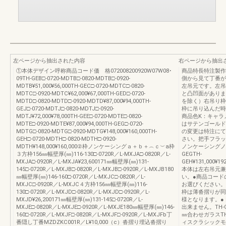
左ページから抽出された内容
右ページから抽出
①本体デザイン呼称商品コード価 格072008200920W07W08･
商品特長特注製作範囲
09TH-GEB□-0720-MDTB□-0820-MDTB□-0920-
側から見て丁番が
MDTB¥51,000¥56,000TH-GEC□-0720-MDTC□-0820-
左吊元です。左吊
MDTC□-0920-MDTC¥62,000¥67,000TH-GED□-0720-
と凸凹面がありま
MDTD□-0820-MDTD□-0920-MDTD¥87,000¥94,000TH-
を除く）右吊り枠
GEJ□-0720-MDTJ□-0820-MDTJ□-0920-
枠に吊り込んだ時
MDTJ¥72,000¥78,000TH-GEE□-0720-MDTE□-0820-
商品色K：キャラ
MDTE□-0920-MDTE¥87,000¥94,000TH-GEG□-0720-
はサテンゴールド
MDTG□-0820-MDTG□-0920-MDTG¥148,000¥160,000TH-
の変更は特注にて
GEH□-0720-MDTH□-0820-MDTH□-0920-
さい。把手フラッ
MDTH¥148,000¥160,000②枠ノンケーシングａ＋ｂ＋︵ｃ︶a枠
ノンケーシングノン
３方枠156㎜幅壁厚(㎜)116-130□-0720R／L-MXJA□-0820R／L-
GEGTH-
MXJA□-0920R／L-MXJA¥23,600171㎜幅壁厚(㎜)131-
GEH¥131,000¥192
145□-0720R／L-MXJB□-0820R／L-MXJB□-0920R／L-MXJB180
本体は左右吊元兼
㎜幅壁厚(㎜)146-160□-0720R／L-MXJC□-0820R／L-
い。●商品コード
MXJC□-0920R／L-MXJC４方枠156㎜幅壁厚(㎜)116-
お選びください。
130□-0720R／L-MXJD□-0820R／L-MXJD□-0920R／L-
枠は薄沓摺りが同
MXJD¥26,200171㎜幅壁厚(㎜)131-145□-0720R／L-
様となります。●
MXJE□-0820R／L-MXJE□-0920R／L-MXJE180㎜幅壁厚(㎜)146-
出来ません。TH-
160□-0720R／L-MXJF□-0820R／L-MXJF□-0920R／L-MXJFb丁
㎜合わせガラスT
番隠し丁番MZDZKC001R／L¥10,000（c）沓摺り埋込沓摺り
ィスクラシックモ