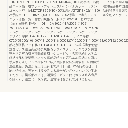
□-0700-MXJN□-0800-MXJN□-0900-MXJN¥2,600③把手機 能商
ーゼット玄関収納
品コード価 格フラットプッシュプルハンドルカラー：サテン
注対応品基本図納
ゴールド空 錠MZTZPBS02¥10,400簡易錠MZTZPBK02¥11,500
語解説発注書索引
表示錠MZTZPBH02¥12,000K1_L058_0002標準ドア室内ドアユ
ル空錠ノンケーシ
ニット価格一覧・部材別規格表一般ドアDWWDHH基本寸法
（㎜）W呼称H呼称H（DH）3方2023／4方2035（1983）
784（727）W（DW）2007824（767）08873（816）09TH-GEB
ノンケーシングノンケーシングノンケーシングノンケーシング
デザイン呼称TH-GEBTH-GECTH-GEDTH-GEJサイズ呼称
0720¥95,000¥106,000¥131,000¥116,0000820¥100,000¥111,000¥138,000¥122,000092
部材別価格セット価格TH-GECTH-GEDTH-GEJ4㎜印刷焼付け熱
処理ガラス組込商品特長規格表ラフィスクラシックモダン共通
室内ドア室内引戸可動間仕切りクローゼット玄関収納システム
収納造作材腰壁壁パネル有償部品特注対応品基本図納まり図お
手入れ方法リビング建材のご紹介用語解説発注書索引…全機種受
注生産品。受注から工場出荷まで約5日。受592商品の色は、印
刷の特性上、実物とは多少異なる場合がございますのでご了承
ください。掲載価格には、消費税、ガラス代（ガラス組込商品
を除く）、組立代、取付費、運賃等は含まれておりません。