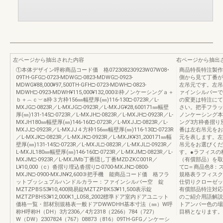
左ページから抽出された内容
右ページから抽出
①本体デザイン呼称商品コード価 格072308230923W07W08･
商品特長特注製作範囲
09TH-GFG□-0723-MDWG□-0823-MDWG□-0923-
側から見て丁番が
MDWG¥88,000¥97,500TH-GFH□-0723-MDWH□-0823-
左吊元です。左吊
MDWH□-0923-MDWH¥115,000¥132,000②枠ノンケーシングａ＋
ァインシルバーで
ｂ＋︵ｃ︶a枠３方枠156㎜幅壁厚(㎜)116-130□-0723R／L-
の変更は特注にて
MXJG□-0823R／L-MXJG□-0923R／L-MXJG¥28,600171㎜幅壁
さい。把手フラッ
厚(㎜)131-145□-0723R／L-MXJH□-0823R／L-MXJH□-0923R／L-
ノンケーシング本
MXJH180㎜幅壁厚(㎜)146-160□-0723R／L-MXJJ□-0823R／L-
ング3方枠沓摺り
MXJJ□-0923R／L-MXJJ４方枠156㎜幅壁厚(㎜)116-130□-0723R
番は左右吊元をお
／L-MXJK□-0823R／L-MXJK□-0923R／L-MXJK¥31,200171㎜幅
元を表します。左
壁厚(㎜)131-145□-0723R／L-MXJL□-0823R／L-MXJL□-0923R／
吊元をお選びくだ
L-MXJL180㎜幅壁厚(㎜)146-160□-0723R／L-MXJM□-0823R／L-
す。●ラフィスの
MXJM□-0923R／L-MXJMb丁番隠し丁番MZDZKC001R／
（有償部品）を取
L¥10,000（c）沓摺り埋込沓摺り□-0700-MXJN□-0800-
て□＝商品色8：
MXJN□-0900-MXJN¥2,600③把手機 能商品コード価 格フラ
規格表ラフィスク
ットプッシュプルハンドルカラー：ファインシルバー空 錠
仕切りクローゼッ
MZTZPBS53¥10,400簡易錠MZTZPBK53¥11,500表示錠
有償部品特注対応
MZTZPBH53¥12,000K1_L058_2002標準ドア室内ドアユニット
のご紹介用語解説
価格一覧・部材別規格表一般ドアDWWDHH基本寸法（㎜）W呼
トアンバー色の場
称H呼称H（DH）3方2306／4方2318（2266）784（727）
目柄となります。
W（DW）2307824（767）08873（816）09TH-GFGノンケーシ