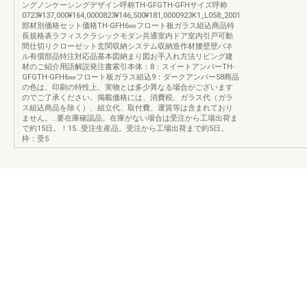
ングノンケーシングデザイン呼称TH-GFGTH-GFHサイズ呼称
0723¥137,000¥164,0000823¥146,500¥181,0000923K1_L058_2001
部材別価格セット価格TH-GFH6㎜フロート板ガラス組込商品特
長規格表ラフィスクラシックモダン共通室内ドア室内引戸可動
間仕切りクローゼット玄関収納システム収納造作材腰壁壁パネ
ル有償部品特注対応品基本図納まり図お手入れ方法リビング建
材のご紹介用語解説発注書索引本体：8：スイートアンバーTH-
GFGTH-GFH6㎜フロート板ガラス組込9：ダークアンバー58商品
の色は、印刷の特性上、実物とは多少異なる場合がございます
のでご了承ください。掲載価格には、消費税、ガラス代（ガラ
ス組込商品を除く）、組立代、取付費、運賃等は含まれており
ません。…要在庫確認品。在庫がない場合は受注から工場出荷ま
で約15日。！15…受注生産品。受注から工場出荷まで約5日。
枠：受5