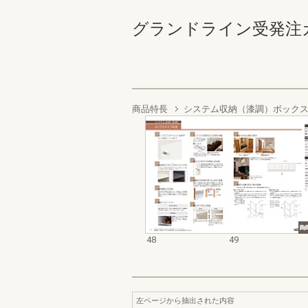
グランドライン受発注カタログ
商品特長
システム収納（漆調）ボック
48
49
左ページから抽出された内容