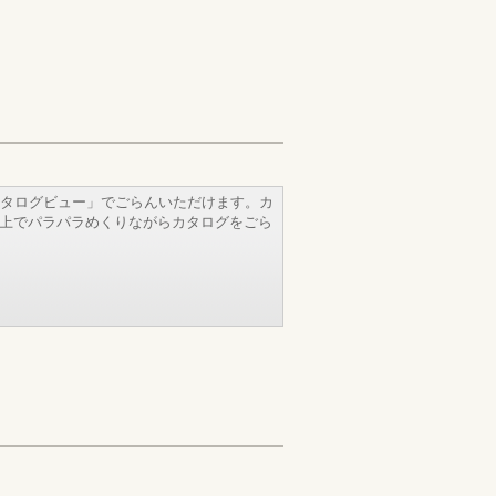
タログビュー」でごらんいただけます。カ
b上でパラパラめくりながらカタログをごら