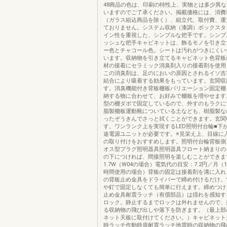
48商品の色は、印刷の特性上、実物とは多少異
いますのでご了承ください。掲載価格には、消費
（ガラス組込商品を除く）、組立代、取付費、運
ておりません。システム収納（漆調）ボックスタ
イン性を重視した、シンプルな把手です。シンプ
ッシュな把手キャビネットは、飾るモノを引き立
ー色とチャコール色。シートは汚れがつきにくい
います。収納物を引き立てるキャビネット色背板
材の接着にセラミック消臭剤入りの接着剤を使用
この消臭剤は、足のにおいの原因とされるイソ吉
結合により吸着する効果をもっています。玄関収
す。消臭機能付き背板棚板バリエーション固定棚
納する物に合わせて、お好みで棚板を増やせます
型の棚ダボで固定しているので、外すのもラクに
脂製棚板運動靴についている土なども、樹脂製な
ったぞうきんでさっと拭くことができます。玄関
す。ワンランク上を実現するLED照明付台輪■下
途電源ユニットが必要です。※見栄え上、目線に
の取り付けをおすすめします。照明付台輪背板側
オス型プラグ照明器具照明器具フロート納まりの
の下につければ、間接照明を楽しむことができま
1.7W（W04の場合）電気代の目安：7.2円／月（
時間使用の場合）背板の固定は接着剤を溝に入れ
の背板止め金具をドライバーで締め付けるだけ。
や釘で固定しなくても簡単に行えます。締めつけ
止め金具耐震ラッチ（有償部品）は揺れを感知す
ロック。静止するまでロックは外れませんので、
る収納物の飛び出しや落下を防ぎます。（最上部
ネット天板に取付けてください。）キャビネット
時ラッチ作動時扉耐震ラッチ地震時の収納物の飛