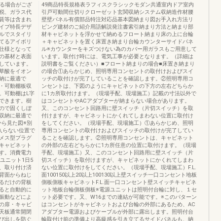
なる場合がござ
49商品特長規格表ラフィスクラシックモダン共通室内ドア室内
税、ガラス代
引戸可動間仕切りクローゼット玄関収納システム収納造作材腰
賃等は含まれ
壁壁パネル有償部品特注対応品基本図納まり図お手入れ方法リ
イプ特長デザ
ビング建材のご紹介用語解説発注書索引納まり方法と納まり部
ルでスタイリ
材キャビネットを浮かせて納めるフロート納まり床の上に台輪
てるアイボリ
＋キャビネットを置く床置き納まり台輪カウンターサイドパネ
仕様となって
ル※カウンターをキズつけない為のカバー用ガラスもご用意して
の基材と表面
います。取付け時には、電気工事が必要となります。（詳細は
しています。
説明書をご覧ください）■フロート納まりの場合■床置き納まり
草酸をイオン
の場合①あらかじめ、照明専用コンセントの取付けおよびスイ
納に最適で
ッチの取付けが完了していることを確認します。②照明専用コ
・可動棚板収
ンセントは、下図のようにキャビネットの下方の左右どちらか
。可動棚はL字
に1カ所取付けます。（現場手配、現場施工）記載の寸法以外で
できます。樹
はコンセントやACアダプターが納まらない場合があります。
ので固くしぼ
又、このコンセント回路用に壁スイッチ（片切スイッチ）を取
収納に最適で
付けますが、キャビネットにかくれてしまわない位置に取付け
から見た図※別
をしてください。（現場手配、現場施工）①あらかじめ、照明
入らない位置で
専用コンセントの取付けおよびスイッチの取付けが完了してい
メス型プラグ
ることを確認します。②照明専用コンセントは、キャビネット
キャビネット
の外部の左右どちらかに1カ所任意の位置に取付けます。（現場
す。消費電力
手配、現場施工）又、このコンセント回路用に壁スイッチ（片
1ユニット1日5
切スイッチ）を取付けますが、キャビネットにかくれてしまわ
、取り付け済
ない位置に取付けをしてください。（現場手配、現場施工）F.L.
背面からねじ
面100150以上20以上100130以上壁スイッチ一口コンセント地板
るだけの背板
側板側板キャビネットF.L.面一口コンセント壁スイッチキャビネ
ると自動的に
ット地板台輪側板側板※電源ユニットは照明付台輪に対し、１セ
振動などによ
ット必要です。又、W16までの連結が可能です。※このパターン
の扉・キャビ
はコンセントがキャビネットおよび台輪の外部にあるため、AC
天板通常開閉
アダプター電源およびケーブルが外部に露出します。照明付台
び出しを防ぐ
輪取付け前の準備より高級感を引き立てるサイドパネルも、納