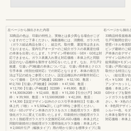
左ページから抽出された内容
右ページから抽出
32商品の色は、印刷の特性上、実物とは多少異なる場合がござ
33商品特長規格
いますのでご了承ください。掲載価格には、消費税、ガラス代
引戸可動間仕切り
（ガラス組込商品を除く）、組立代、取付費、運賃等は含まれ
壁壁パネル有償部
ておりません。室内引戸オーダーのご紹介ガラスの表裏逆仕様
ビング建材のご紹
の本体を出荷いたします。1.デザイン呼称GEG・GEH・GDEは対
戸本体の全デザイ
応できません。ガラス表裏入れ替え対応価格：本体上代と同額
デザイン以外の片
設定のない品種枠を製作する対応をいたします。なお、片引戸2
錠簡易錠※モダン
枚建、引違い戸3枚建の本体については、引違い用本体とクロス
引違い戸用の錠は
引手本体（特別仕様対応）での対応となります。本体の発注方
取付ける特注にな
法は下記の絵をご参照ください。設定品種以外の枠製作対応に
い。（錠位置が合
ついて価格：【片引戸2枚建】2520枠：￥52,100、敷居：
代＋￥5,000 
¥12,700【引違い戸3枚建】2420枠：￥47,500、敷居：
アンダーカットし
￥12,700【引違い戸4枚建】3220枠：￥49,800、敷居：
価格：本体上代＋
￥14,3003620枠：￥52,600、敷居：￥15,200【引分け戸】3420
GEHタイプを製
枠：￥39,900、敷居：￥13,5003820枠：￥42,200、敷居：
ンドガラスを使用
￥14,300【設定デザイン以外のクロス引手本体特注】引違い本
さい。N・X色の
体上代（1枚）＋￥5,500●詳しくはP.189をご参照ください。
K・B色同デザイ
GEJ・GDJデザイン本体のガラスをカスミ熱処理ガラス・透明
シルバー色、モダ
強化ガラスに変えて出荷いたします。印刷焼付け熱処理ガラス
た本体を製作する
カスミ熱処理ガラスガラス交換対応GEJGDJ価格：本体上代と
対応価格：本体上代
同額印刷焼付け熱処理ガラス透明強化ガラス価格：本体上代＋
￥2,000片引戸（幅狭タイプ）用の明かり採りを標準タイプに取