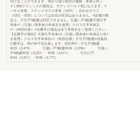
付けることができます。明かり採り取付け価格：本体上代＋
￥1,000クラシックの場合は、サテンゴールド色になります。※
パネル本体、ステンドガラス本体（GEH）、合わせガラス
（GEG・GDE）については左右の区別はありません。※設備の都
合上、片引戸3枚建は対応できません。引違い戸3枚建片側引手
本体×1（引違い用本体の本体左を使用）クロス引手本体左
×1（特別仕様）※右勝手の場合は全て本体右をご使用ください。
【左勝手の場合】片側引手本体×2（引違い用本体の本体左1/右1
を使用）クロス引手本体右×1（特別仕様）片引戸2枚建※括弧内
の数字は、枠のW寸法を表します。対応枠※：片引戸2枚建
W25（2,479） 引違い戸3枚建W24（2,396） 引違い
戸4枚建W32（3,251）・W36（3,611） 引分け戸
W34（3,417）・W38（3,777）